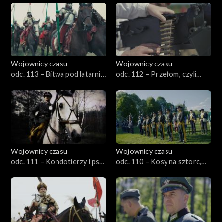
Wojownicy czasu
Wojownicy czasu
odc. 113 – Bitwa pod latarnią,
odc. 112 – Przełom, czyli
czyli Wisłoujście 1628
operacja gorlicko-tarnowska
1915
Wojownicy czasu
Wojownicy czasu
odc. 111 – Kondotierzy i psy
odc. 110 – Kosy na sztorc,
wojny, czyli jagiellońskie
czyli Racławice 1794
manewry