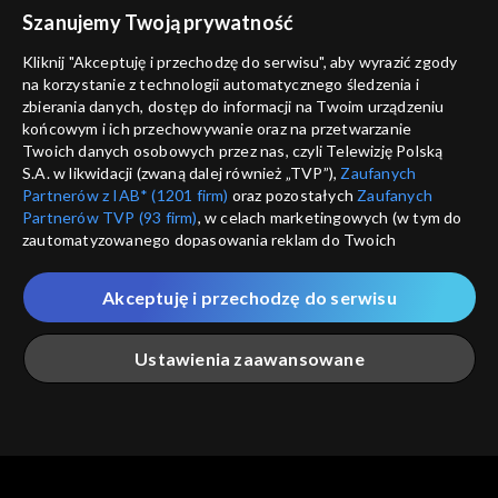
voucher
Szanujemy Twoją prywatność
Nie pokazuj pon
dostępność
Kliknij "Akceptuję i przechodzę do serwisu", aby wyrazić zgody
informacje o dostawcy usług
na korzystanie z technologii automatycznego śledzenia i
ANULUJ
SP
zbierania danych, dostęp do informacji na Twoim urządzeniu
końcowym i ich przechowywanie oraz na przetwarzanie
Twoich danych osobowych przez nas, czyli Telewizję Polską
S.A. w likwidacji (zwaną dalej również „TVP”),
Zaufanych
Partnerów z IAB* (1201 firm)
oraz pozostałych
Zaufanych
Partnerów TVP (93 firm)
, w celach marketingowych (w tym do
zautomatyzowanego dopasowania reklam do Twoich
zainteresowań i mierzenia ich skuteczności) i pozostałych,
które wskazujemy poniżej, a także zgody na udostępnianie
Akceptuję i przechodzę do serwisu
przez nas identyfikatora PPID do Google.
Twoje dane osobowe zbierane podczas odwiedzania przez
Ustawienia zaawansowane
Ciebie naszych
poszczególnych serwisów
zwanych dalej
„Portalem”, w tym informacje zapisywane za pomocą
technologii takich jak: pliki cookie, sygnalizatory WWW lub
innych podobnych technologii umożliwiających świadczenie
Główna
Szukaj
Moja lista
Na żywo
Więcej
dopasowanych i bezpiecznych usług, personalizację treści
oraz reklam, udostępnianie funkcji mediów społecznościowych
oraz analizowanie ruchu w Internecie.