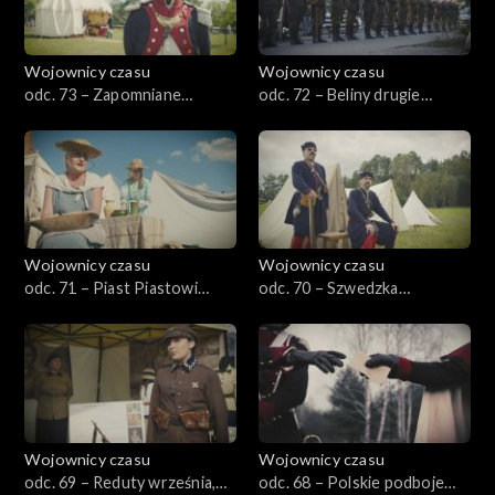
Wojownicy czasu
Wojownicy czasu
odc. 73 – Zapomniane
odc. 72 – Beliny drugie
powstanie, czyli nowy Śląsk
dziecię, czyli 7 Pułk Ułanów
1806–1807
Wojownicy czasu
Wojownicy czasu
odc. 71 – Piast Piastowi
odc. 70 – Szwedzka
wilkiem, czyli Siemowit w
katastrofa, Prusy 1656
Czersku
Wojownicy czasu
Wojownicy czasu
odc. 69 – Reduty września,
odc. 68 – Polskie podboje