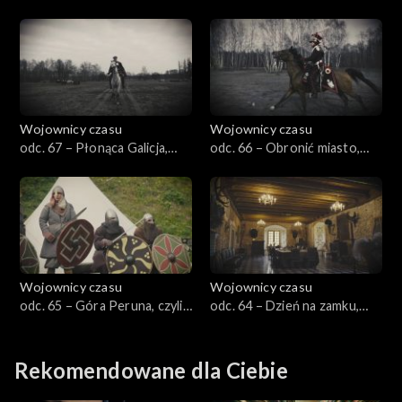
czyli przedmoście kazuńskie
cesarza, czyli Kamieniec Suski
1939
1807
Wojownicy czasu
Wojownicy czasu
odc. 67 – Płonąca Galicja,
odc. 66 – Obronić miasto,
czyli Lubaczów 1918
czyli Łowicz 1939
Wojownicy czasu
Wojownicy czasu
odc. 65 – Góra Peruna, czyli
odc. 64 – Dzień na zamku,
Piast i Wiking dwa bratanki
czyli uroki średniowiecza
Rekomendowane dla Ciebie