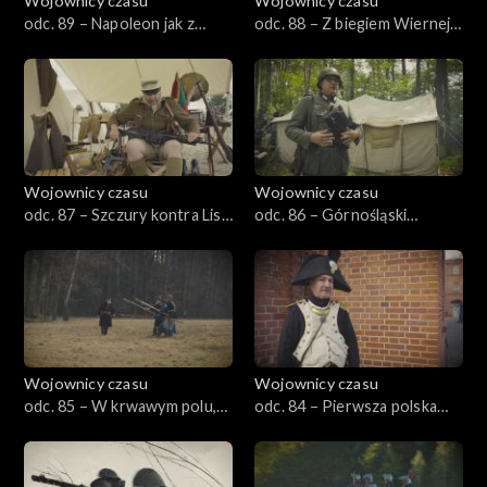
Wojownicy czasu
Wojownicy czasu
odc. 89 – Napoleon jak z
odc. 88 – Z biegiem Wiernej
obrazka, czyli Ostróda 1807
Rzeki, czyli Małogoszcz 1863
Wojownicy czasu
Wojownicy czasu
odc. 87 – Szczury kontra Lis,
odc. 86 – Górnośląski
czyli Tobruk 1941
wrzesień, czyli Wyry 1939
Wojownicy czasu
Wojownicy czasu
odc. 85 – W krwawym polu,
odc. 84 – Pierwsza polska
czyli Łucznica 1863
bitwa, czyli Tczew 1807