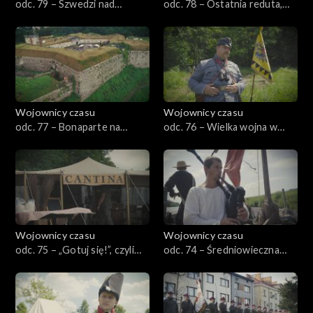
odc. 79 – Szwedzi nad
odc. 78 – Ostatnia reduta,
Dunajcem, czyli Wojnicz 1655
czyli konfederaci w Zagórzu
Wojownicy czasu
Wojownicy czasu
odc. 77 – Bonaparte na
odc. 76 – Wielka wojna w
Śląsku, czyli Kłodzko 1807
Bieszczadach, czyli
Komańcza 1914–1915
Wojownicy czasu
Wojownicy czasu
odc. 75 – „Gotuj się!”, czyli
odc. 74 – Średniowieczna
żołnierska kuchnia
turystyka, czyli pielgrzymki