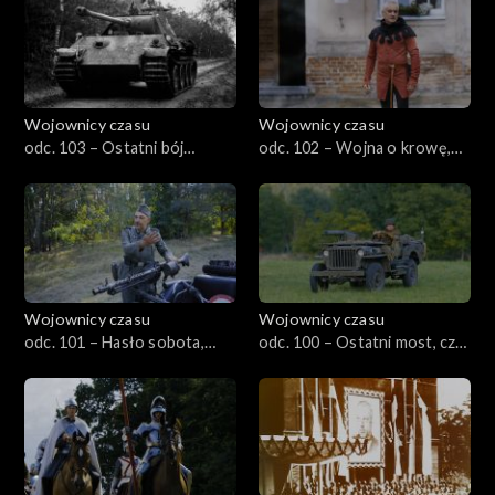
Wojownicy czasu
Wojownicy czasu
odc. 103 – Ostatni bój
odc. 102 – Wojna o krowę,
Kampinosu, czyli Jaktorów
czyli Świdwin 1469
1944
Wojownicy czasu
Wojownicy czasu
odc. 101 – Hasło sobota,
odc. 100 – Ostatni most, czyli
czyli Truskaw 1944
Market Garden 1944