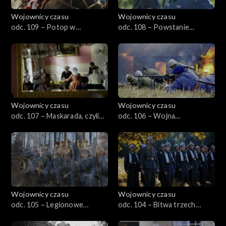
Wojownicy czasu
Wojownicy czasu
odc. 109 – Potop w
odc. 108 – Powstanie
Świętokrzyskim, czyli
Zamojskie, czyli Zaboreczno
Chęciny 1655
1943
Wojownicy czasu
Wojownicy czasu
odc. 107 – Maskarada, czyli
odc. 106 – Wojna
karnawał w Krokowej
Ośmiodniowa, czyli Śląsk
Cieszyński 1919
Wojownicy czasu
Wojownicy czasu
odc. 105 – Legionowe
odc. 104 – Bitwa trzech
Termopile, czyli Krzywopłoty
marszałków, czyli Anielin
1914
1914