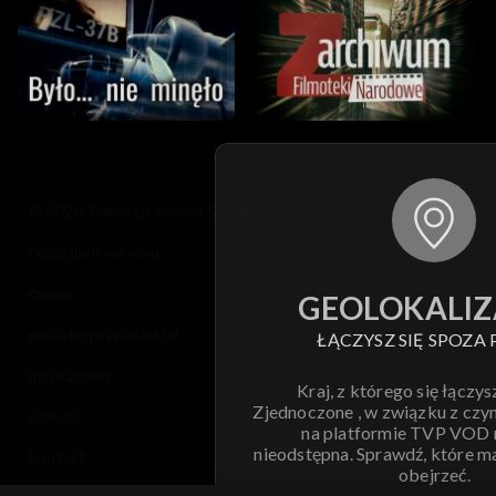
© 2026 Telewizja Polska S.A. w likwidacji
regulamin serwisu
cennik
GEOLOKALIZ
polityka prywatności
ŁĄCZYSZ SIĘ SPOZA 
moje zgody
Kraj, z którego się łączys
Zjednoczone , w związku z czy
pomoc
na platformie TVP VOD
nieodstępna. Sprawdź, które m
kontakt
obejrzeć.