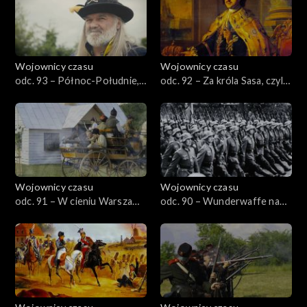
Wojownicy czasu
Wojownicy czasu
odc. 93 – Północ-Południe,
odc. 92 – Za króla Sasa, czyli
czyli secesyjna wojna
świat zapomniany
Polaków
Wojownicy czasu
Wojownicy czasu
odc. 91 – W cieniu Warszawy,
odc. 90 – Wunderwaffe nad
czyli Płock 1920
Polską, czyli Blizna 1941