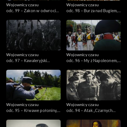
Wojownicy czasu
Wojownicy czasu
odc. 99 – Zakon w odwrocie,
odc. 98 – Burza nad Bugiem,
czyli Świecino 1462
czyli Lubelszczyzna 1944
Wojownicy czasu
Wojownicy czasu
odc. 97 – Kawaleryjski
odc. 96 – My z Napoleonem,
Kraków, czyli Wielka Rewia
czyli druga wojna polska
1933
1812
Wojownicy czasu
Wojownicy czasu
odc. 95 – Krwawe połoniny,
odc. 94 – Atak „Czarnych
czyli bitwa na Klarowcu 1915
Diabłów”, czyli Breda 1944