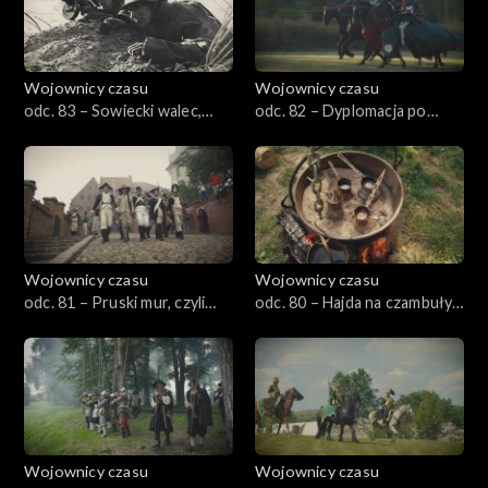
Wojownicy czasu
Wojownicy czasu
odc. 83 – Sowiecki walec,
odc. 82 – Dyplomacja po
czyli Miechowice 1945
krzyżacku, czyli Mazowsze
1409
Wojownicy czasu
Wojownicy czasu
odc. 81 – Pruski mur, czyli
odc. 80 – Hajda na czambuły,
Grudziądz 1807
czyli Narol 1672
Wojownicy czasu
Wojownicy czasu