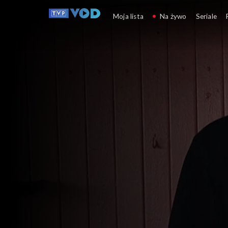
Wniebowzięci
Moja lista
Na żywo
Seriale