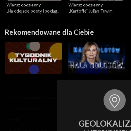
Wiersz codzienny
Wiersz codzienny
„Na odejście poety i pociągu
„Kartofle” Julian Tuwim
osobowego” Tadeusz
Różewicz
Rekomendowane dla Ciebie
© 2026 Telewizja Polska S.A. w likwidacji
regulamin serwisu
cennik
GEOLOKALIZ
polityka prywatności