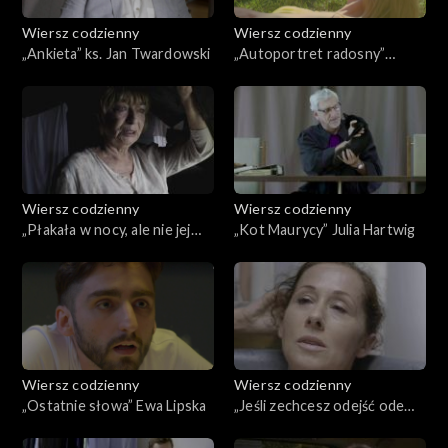
Wiersz codzienny
Wiersz codzienny
„Ankieta” ks. Jan Twardowski
„Autoportret radosny”
Miron Białoszewski
Wiersz codzienny
Wiersz codzienny
„Płakała w nocy, ale nie jej
„Kot Maurycy” Julia Hartwig
płacz go zbudził” Stanisław
Barańczak
Wiersz codzienny
Wiersz codzienny
„Ostatnie słowa” Ewa Lipska
„Jeśli zechcesz odejść ode
mnie” Halina Poświatowska