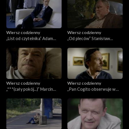
Wiersz codzienny
Wiersz codzienny
„List od czytelnika” Adam
„Od pleców” Stanisław
Zagajewski
Grochowiak
Wiersz codzienny
Wiersz codzienny
„***(cały pokój...)” Marcin
„Pan Cogito obserwuje w
Świetlicki
lustrze swoją twarz”
Zbigniew Herbert