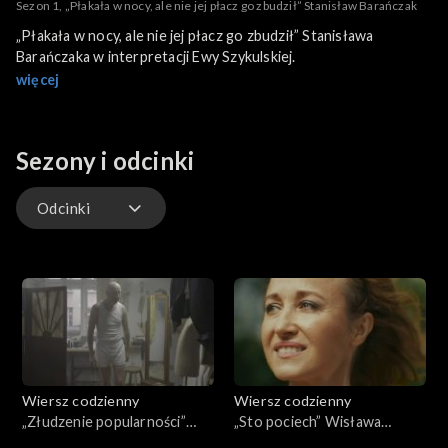
Sezon 1, „Płakała w nocy, ale nie jej płacz go zbudził” Stanisław Barańczak
„Płakała w nocy, ale nie jej płacz go zbudził” Stanisława
Barańczaka w interpretacji Ewy Szykulskiej.
więcej
Sezony i odcinki
Odcinki
Odcinki
Wiersz codzienny
Wiersz codzienny
„Złudzenie popularności”
„Sto pociech” Wisława
Konstanty Ildefons
Szymborska