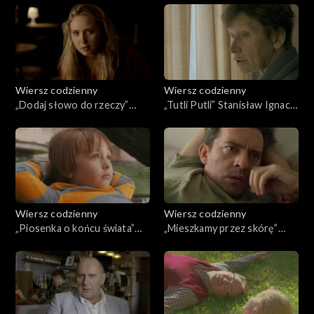
Gałczyński
Wiersz codzienny
Wiersz codzienny
„Dodaj słowo do rzeczy”
„Tutli Putli” Stanisław Ignacy
Jarosław Marek Rymkiewicz
Witkiewicz
Wiersz codzienny
Wiersz codzienny
„Piosenka o końcu świata”
„Mieszkamy przez skórę”
Czesław Miłosz
Ryszard Krynicki