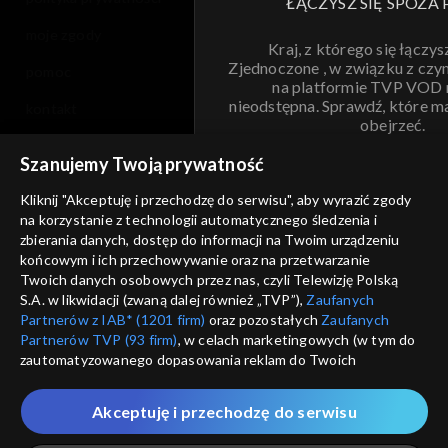
ŁĄCZYSZ SIĘ SPOZA 
moje zgody
Kraj, z którego się łączys
Zjednoczone , w związku z czy
pomoc
na platformie TVP VOD
nieodstępna. Sprawdź, które m
kontakt
obejrzeć.
voucher
Szanujemy Twoją prywatność
Nie pokazuj pon
dostępność
Kliknij "Akceptuję i przechodzę do serwisu", aby wyrazić zgody
informacje o dostawcy usług
na korzystanie z technologii automatycznego śledzenia i
ANULUJ
SP
zbierania danych, dostęp do informacji na Twoim urządzeniu
końcowym i ich przechowywanie oraz na przetwarzanie
Twoich danych osobowych przez nas, czyli Telewizję Polską
S.A. w likwidacji (zwaną dalej również „TVP”),
Zaufanych
Partnerów z IAB* (1201 firm)
oraz pozostałych
Zaufanych
Partnerów TVP (93 firm)
, w celach marketingowych (w tym do
zautomatyzowanego dopasowania reklam do Twoich
zainteresowań i mierzenia ich skuteczności) i pozostałych,
które wskazujemy poniżej, a także zgody na udostępnianie
Akceptuję i przechodzę do serwisu
przez nas identyfikatora PPID do Google.