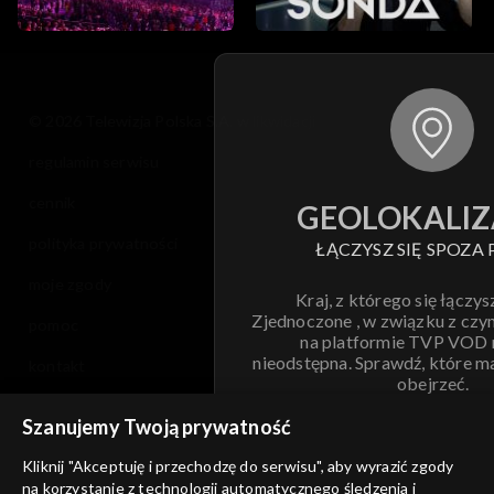
© 2026 Telewizja Polska S.A. w likwidacji
regulamin serwisu
cennik
GEOLOKALIZ
polityka prywatności
ŁĄCZYSZ SIĘ SPOZA 
moje zgody
Kraj, z którego się łączys
Zjednoczone , w związku z czy
pomoc
na platformie TVP VOD
nieodstępna. Sprawdź, które m
kontakt
obejrzeć.
voucher
Szanujemy Twoją prywatność
Nie pokazuj pon
dostępność
Kliknij "Akceptuję i przechodzę do serwisu", aby wyrazić zgody
informacje o dostawcy usług
na korzystanie z technologii automatycznego śledzenia i