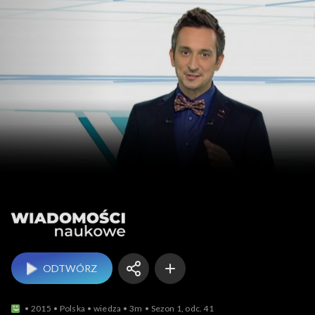
Wiadomości naukowe
ODTWÓRZ
2015
Polska
wiedza
3m
Sezon 1, odc. 41