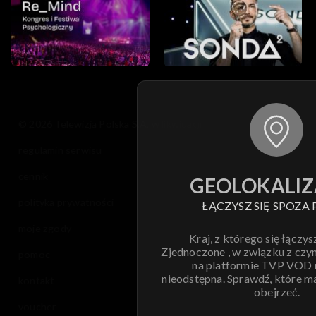
© 2026 Telewizja Polska S.A. w likwidacji
regulamin serwisu
cennik
GEOLOKALIZ
polityka prywatności
ŁĄCZYSZ SIĘ SPOZA 
moje zgody
Kraj, z którego się łączys
Zjednoczone , w związku z czy
pomoc
na platformie TVP VOD
nieodstępna. Sprawdź, które m
kontakt
obejrzeć.
voucher