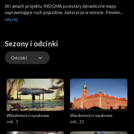
W ramach projektu INSIGMA powstały dynamiczne mapy
usprawniające ruch pojazdów, zwłaszcza w mieście. Pewien
akupunkturzysta stworzył „zielonego papierosa”, który już
więcej
niedługo może puścić z dymem koncerny tytoniowe. Powstały
gogle skoordynowane ze smartfonem, które pozwolą na
swobodne odbieranie połączeń na stoku oraz… wykonywanie
Sezony i odcinki
wirtualnych zadań!
Odcinki
Odcinki
Wiadomości naukowe
Wiadomości naukowe
odc. 1
odc. 21