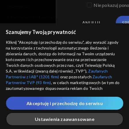
Nie pokazuj pon
dostępność
informacje o dostawcy usług
ANULUJ
SP
Szanujemy Twoją prywatność
Kliknij "Akceptuję i przechodzę do serwisu", aby wyrazić zgody
na korzystanie z technologii automatycznego śledzenia i
zbierania danych, dostęp do informacji na Twoim urządzeniu
końcowym i ich przechowywanie oraz na przetwarzanie
Twoich danych osobowych przez nas, czyli Telewizję Polską
S.A. w likwidacji (zwaną dalej również „TVP”),
Zaufanych
Partnerów z IAB* (1201 firm)
oraz pozostałych
Zaufanych
Partnerów TVP (93 firm)
, w celach marketingowych (w tym do
zautomatyzowanego dopasowania reklam do Twoich
zainteresowań i mierzenia ich skuteczności) i pozostałych,
które wskazujemy poniżej, a także zgody na udostępnianie
Akceptuję i przechodzę do serwisu
przez nas identyfikatora PPID do Google.
Twoje dane osobowe zbierane podczas odwiedzania przez
Ustawienia zaawansowane
Ciebie naszych
poszczególnych serwisów
zwanych dalej
„Portalem”, w tym informacje zapisywane za pomocą