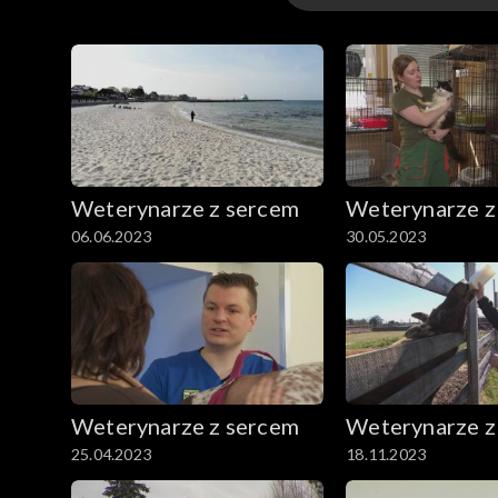
Odcinki
Weterynarze z sercem
Weterynarze z
06.06.2023
30.05.2023
Weterynarze z sercem
Weterynarze z
25.04.2023
18.11.2023