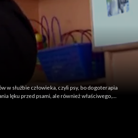
w w służbie człowieka, czyli psy, bo dogoterapia
ania lęku przed psami, ale również właściwego,
rzystać. Czy dzięki troskliwości właściciela i