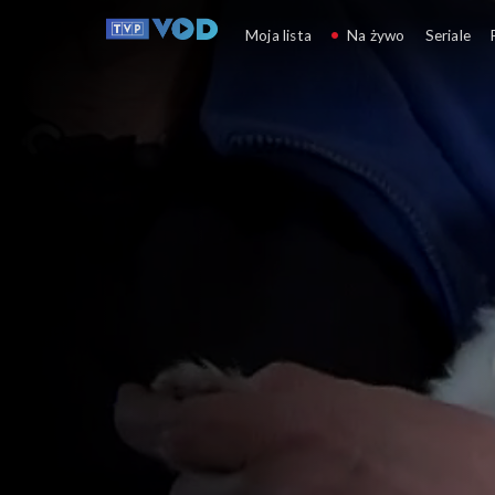
Weterynarze z sercem
Moja lista
Na żywo
Seriale