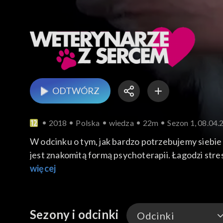
ODTWÓRZ
2018
Polska
wiedza
22m
Sezon 1, 08.04.
W odcinku o tym, jak bardzo potrzebujemy siebie 
jest znakomitą formą psychoterapii. Łagodzi stre
odpowiedzialnego zachowania. Tomografia, endoskop
więcej
lekarzy pies Misiek ma szansę na całkowity powr
Sezony i odcinki
Odcinki