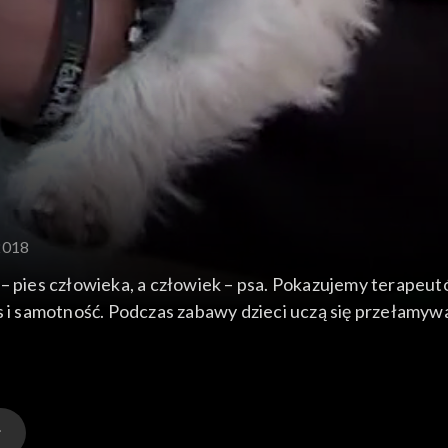
2018
– pies człowieka, a człowiek – psa. Pokazujemy terapeutó
s i samotność. Podczas zabawy dzieci uczą się przełamyw
ia, biopsja to badania, z których nasi pupile mogą już ko
ót do zdrowia?