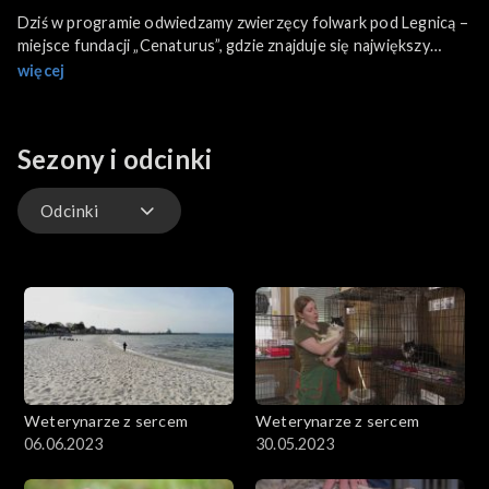
Dziś w programie odwiedzamy zwierzęcy folwark pod Legnicą –
miejsce fundacji „Cenaturus”, gdzie znajduje się największy
obecnie w Europie azyl dla koni, które ratuje się między innymi
więcej
wykupując je z targów. Poza tym historia psa Foresta. Po tym
jak wpadł we wnyki i stracił dwie łapy, rozpoczęła się walka
lekarzy, by mógł znowu chodzić.
Sezony i odcinki
Odcinki
Odcinki
Weterynarze z sercem
Weterynarze z sercem
06.06.2023
30.05.2023