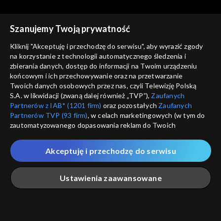
Szanujemy Twoją prywatność
Kliknij "Akceptuję i przechodzę do serwisu", aby wyrazić zgody
na korzystanie z technologii automatycznego śledzenia i
zbierania danych, dostęp do informacji na Twoim urządzeniu
Weterynarze z sercem
Weterynarze z sercem
końcowym i ich przechowywanie oraz na przetwarzanie
06.11.2016
30.10.2016
Twoich danych osobowych przez nas, czyli Telewizję Polską
S.A. w likwidacji (zwaną dalej również „TVP”),
Zaufanych
Partnerów z IAB* (1201 firm)
oraz pozostałych
Zaufanych
Partnerów TVP (93 firm)
, w celach marketingowych (w tym do
zautomatyzowanego dopasowania reklam do Twoich
zainteresowań i mierzenia ich skuteczności) i pozostałych,
które wskazujemy poniżej, a także zgody na udostępnianie
Akceptuję i przechodzę do serwisu
przez nas identyfikatora PPID do Google.
Weterynarze z sercem
Weterynarze z sercem
02.10.2016
23.10.2016
Twoje dane osobowe zbierane podczas odwiedzania przez
Ustawienia zaawansowane
Ciebie naszych
poszczególnych serwisów
zwanych dalej
„Portalem”, w tym informacje zapisywane za pomocą
technologii takich jak: pliki cookie, sygnalizatory WWW lub
innych podobnych technologii umożliwiających świadczenie
Główna
Szukaj
Moja lista
Na żywo
Więcej
dopasowanych i bezpiecznych usług, personalizację treści