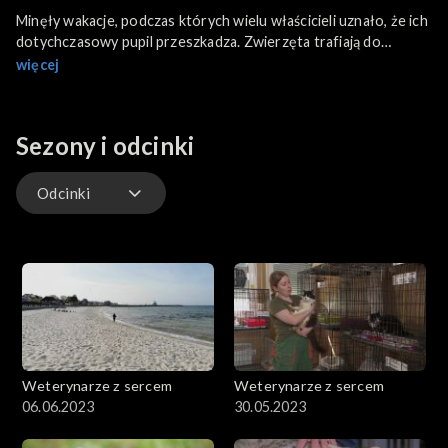
Minęły wakacje, podczas których wielu właścicieli uznało, że ich
dotychczasowy pupil przeszkadza. Zwierzęta trafiają do
schronisk. Problem bezdomności zdecydowanie się nasila.
więcej
Odwiedziliśmy kilka placówek dla bezdomnych zwierząt. Dziś
podopieczni Schroniska w Płocku. Podglądaliśmy również
wizytę w przychodni weterynaryjnej Pani Gabrieli z jej
Sezony i odcinki
niedomagającą szynszylą – Luckiem. Cukrzyca?! Taką diagnozę
postawiła doktor Agata. Lucka czeka radykalna zmiana diety.
Odcinki
Odcinki
Weterynarze z sercem
Weterynarze z sercem
06.06.2023
30.05.2023