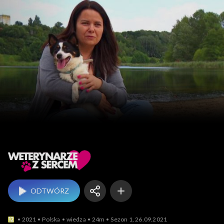
Weterynarze z sercem
ODTWÓRZ
2021
Polska
wiedza
24m
Sezon 1, 26.09.2021