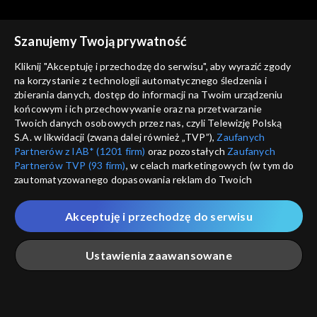
Szanujemy Twoją prywatność
Kliknij "Akceptuję i przechodzę do serwisu", aby wyrazić zgody
na korzystanie z technologii automatycznego śledzenia i
zbierania danych, dostęp do informacji na Twoim urządzeniu
Weterynarze z sercem
Weterynarze z sercem
końcowym i ich przechowywanie oraz na przetwarzanie
06.11.2016
30.10.2016
Twoich danych osobowych przez nas, czyli Telewizję Polską
S.A. w likwidacji (zwaną dalej również „TVP”),
Zaufanych
Partnerów z IAB* (1201 firm)
oraz pozostałych
Zaufanych
Partnerów TVP (93 firm)
, w celach marketingowych (w tym do
zautomatyzowanego dopasowania reklam do Twoich
zainteresowań i mierzenia ich skuteczności) i pozostałych,
które wskazujemy poniżej, a także zgody na udostępnianie
Akceptuję i przechodzę do serwisu
przez nas identyfikatora PPID do Google.
Weterynarze z sercem
Weterynarze z sercem
02.10.2016
23.10.2016
Twoje dane osobowe zbierane podczas odwiedzania przez
Ustawienia zaawansowane
Ciebie naszych
poszczególnych serwisów
zwanych dalej
„Portalem”, w tym informacje zapisywane za pomocą
technologii takich jak: pliki cookie, sygnalizatory WWW lub
innych podobnych technologii umożliwiających świadczenie
Główna
Szukaj
Moja lista
Na żywo
Więcej
dopasowanych i bezpiecznych usług, personalizację treści