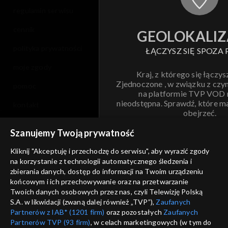
regulamin serwisu
cennik
GEOLOKALIZ
polityka prywatności
ŁĄCZYSZ SIĘ SPOZA 
moje zgody
Kraj, z którego się łączys
Zjednoczone , w związku z czy
pomoc
na platformie TVP VOD
nieodstępna. Sprawdź, które m
kontakt
obejrzeć.
voucher
Szanujemy Twoją prywatność
Nie pokazuj pon
dostępność
Kliknij "Akceptuję i przechodzę do serwisu", aby wyrazić zgody
informacje o dostawcy usług
na korzystanie z technologii automatycznego śledzenia i
ANULUJ
SP
zbierania danych, dostęp do informacji na Twoim urządzeniu
końcowym i ich przechowywanie oraz na przetwarzanie
Twoich danych osobowych przez nas, czyli Telewizję Polską
S.A. w likwidacji (zwaną dalej również „TVP”),
Zaufanych
Partnerów z IAB* (1201 firm)
oraz pozostałych
Zaufanych
Partnerów TVP (93 firm)
, w celach marketingowych (w tym do