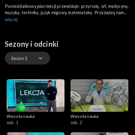
Poniedziałkowy plan lekcji przewiduje: przyrodę, wf, medycynę,
muzykę, technikę, język migowy, matematykę. Przydadzą nam
się m.in. puste butelki plastikowe po wodzie, kredki, ołówki,
więcej
gumki recepturki i grzechotka. W programie poznamy
największe psy świata. Dowiemy się też, jak nauczyć psa
aportować. Wybierzemy się również na wycieczkę do lasu i
Sezony i odcinki
poznamy przepis na pyszne gofry.
Sezon 1
Sezon 1
Wesoła nauka
Wesoła nauka
odc. 1
odc. 2