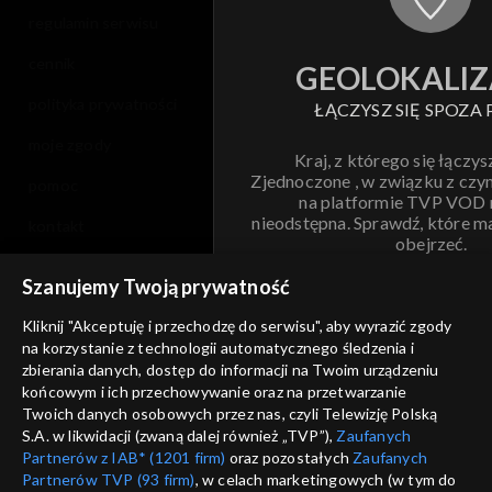
regulamin serwisu
cennik
GEOLOKALIZ
polityka prywatności
ŁĄCZYSZ SIĘ SPOZA 
moje zgody
Kraj, z którego się łączys
Zjednoczone , w związku z czy
pomoc
na platformie TVP VOD
nieodstępna. Sprawdź, które m
kontakt
obejrzeć.
voucher
Szanujemy Twoją prywatność
Nie pokazuj pon
dostępność
Kliknij "Akceptuję i przechodzę do serwisu", aby wyrazić zgody
informacje o dostawcy usług
na korzystanie z technologii automatycznego śledzenia i
ANULUJ
SP
zbierania danych, dostęp do informacji na Twoim urządzeniu
końcowym i ich przechowywanie oraz na przetwarzanie
Twoich danych osobowych przez nas, czyli Telewizję Polską
S.A. w likwidacji (zwaną dalej również „TVP”),
Zaufanych
Partnerów z IAB* (1201 firm)
oraz pozostałych
Zaufanych
Partnerów TVP (93 firm)
, w celach marketingowych (w tym do