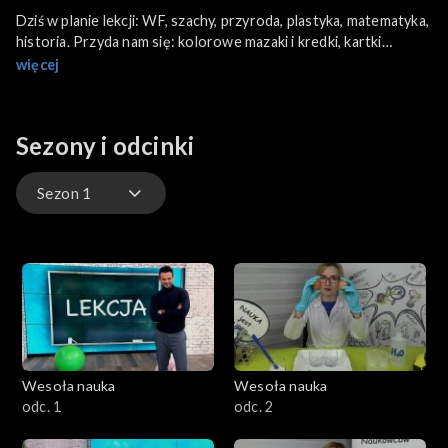
Dziś w planie lekcji: WF, szachy, przyroda, plastyka, matematyka,
historia. Przyda nam się: kolorowe mazaki i kredki, kartki
papieru, woda, kapsle, szachownica, truskawki, czekolada, miód,
więcej
jogurt, mleko skondensowane i ananas. W menu: przygotujemy
pyszne, słodkie i zdrowe lody.
Sezony i odcinki
Sezon 1
Sezon 1
Wesoła nauka
Wesoła nauka
odc. 1
odc. 2