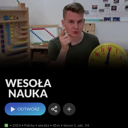
Wesoła nauka
ODTWÓRZ
2020
Polska
wiedza
45m
Sezon 1, odc. 54