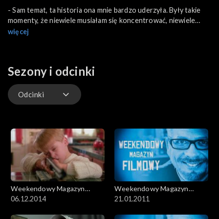
- Sam temat, ta historia ona mnie bardzo uderzyła. Były takie
momenty, że niewiele musiałam się koncentrować, niewiele
musiałam sobie wyobrazić, żeby bardzo uwierzyć w to, że
więcej
jestem – mówi Agnieszka Grochowska, odtwórczyni głównej
roli w filmie Dariusza Gajewskiego „Obce niebo”. Bohater
emigrant prowokuje wiele pytań. Skąd wyjechał, dlaczego, jak
Sezony i odcinki
odnalazł się w nowej rzeczywistości? Dziś to temat wyjątkowo
aktualny również dla kina.
Odcinki
Odcinki
Weekendowy Magazyn
Weekendowy Magazyn
Filmowy
06.12.2014
Filmowy
21.01.2011