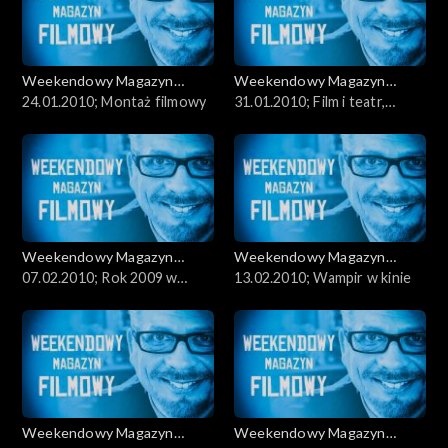
Weekendowy Magazyn
Weekendowy Magazyn
Filmowy
24.01.2010; Montaż filmowy
Filmowy
31.01.2010; Film i teatr,
Urbański, Kolski, Lubos
Weekendowy Magazyn
Weekendowy Magazyn
Filmowy
07.02.2010; Rok 2009 w
Filmowy
13.02.2010; Wampir w kinie
polskim filmie, Odorowicz,
Rakowiecki
Weekendowy Magazyn
Weekendowy Magazyn