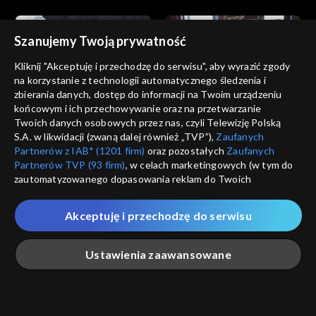
Szanujemy Twoją prywatność
Kliknij "Akceptuję i przechodzę do serwisu", aby wyrazić zgody
na korzystanie z technologii automatycznego śledzenia i
zbierania danych, dostęp do informacji na Twoim urządzeniu
Weekendowy Magazyn
Weekendowy Magazyn
końcowym i ich przechowywanie oraz na przetwarzanie
Filmowy
07.12.2013
Filmowy
14.12.2013
Twoich danych osobowych przez nas, czyli Telewizję Polską
S.A. w likwidacji (zwaną dalej również „TVP”),
Zaufanych
Partnerów z IAB* (1201 firm)
oraz pozostałych
Zaufanych
Partnerów TVP (93 firm)
, w celach marketingowych (w tym do
zautomatyzowanego dopasowania reklam do Twoich
zainteresowań i mierzenia ich skuteczności) i pozostałych,
które wskazujemy poniżej, a także zgody na udostępnianie
Akceptuję i przechodzę do serwisu
przez nas identyfikatora PPID do Google.
Weekendowy Magazyn
Weekendowy Magazyn
Filmowy
21.12.2013
Filmowy
28.12.2013
Twoje dane osobowe zbierane podczas odwiedzania przez
Ustawienia zaawansowane
Ciebie naszych
poszczególnych serwisów
zwanych dalej
„Portalem”, w tym informacje zapisywane za pomocą
technologii takich jak: pliki cookie, sygnalizatory WWW lub
innych podobnych technologii umożliwiających świadczenie
Główna
Szukaj
Moja lista
Na żywo
Więcej
dopasowanych i bezpiecznych usług, personalizację treści