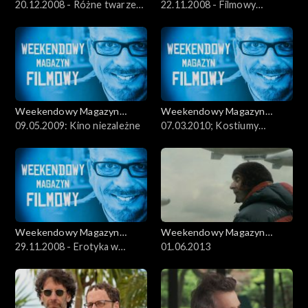
Filmowy
20.12.2008 - Różne twarze
Filmowy
22.11.2008 - Filmowy
św. Mikołaja: Adamczyk,
marketing
Kidawa-Błoński
Weekendowy Magazyn
Weekendowy Magazyn
Filmowy
09.05.2009: Kino niezależne
Filmowy
07.03.2010; Kostiumy
filmowe
Weekendowy Magazyn
Weekendowy Magazyn
Filmowy
29.11.2008 - Erotyka w
Filmowy
01.06.2013
polskim kinie: Olbrychski