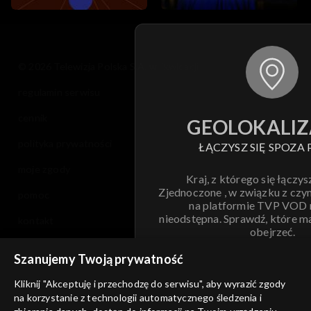
© 2026 Telewizja Polska S.A. w likwidacji
regulamin serwisu
cennik
GEOLOKALIZ
polityka prywatności
ŁĄCZYSZ SIĘ SPOZA 
moje zgody
Kraj, z którego się łączys
Zjednoczone , w związku z czy
pomoc
na platformie TVP VOD
nieodstępna. Sprawdź, które m
kontakt
obejrzeć.
voucher
Szanujemy Twoją prywatność
Nie pokazuj pon
dostępność
Kliknij "Akceptuję i przechodzę do serwisu", aby wyrazić zgody
informacje o dostawcy usług
na korzystanie z technologii automatycznego śledzenia i
ANULUJ
SP