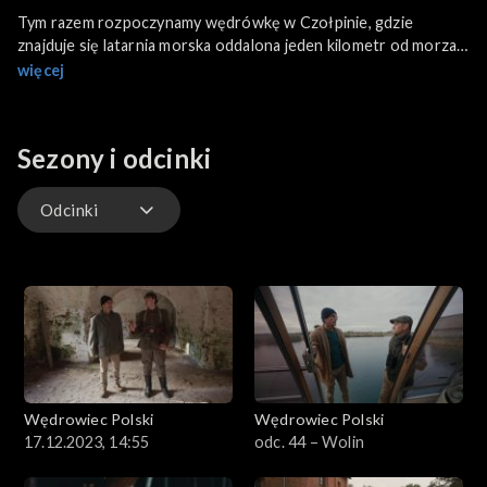
Tym razem rozpoczynamy wędrówkę w Czołpinie, gdzie
znajduje się latarnia morska oddalona jeden kilometr od morza.
Zastanowimy się, jakie korzyści przynosi praca latarnika. W
więcej
Ustce będziemy z kolei obserwować pracę rybaków, a w
Swołowie odwiedzimy Muzeum Kultury Ludowej Pomorza.
Ostatnim przystankiem wędrówki będzie Muzeum Pomorza
Sezony i odcinki
Środkowego w Słupsku.
Odcinki
Odcinki
Wędrowiec Polski
Wędrowiec Polski
17.12.2023, 14:55
odc. 44 – Wolin