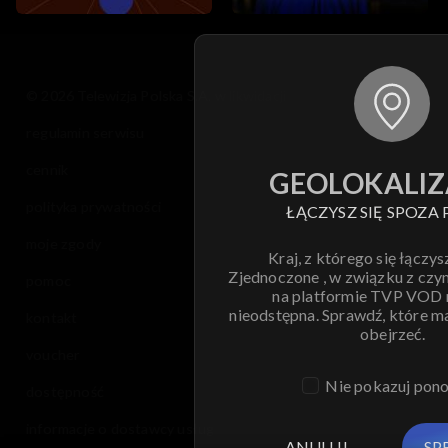
© 2026 Telewizja Polska S.A. w likwidacji
regulamin serwisu
cennik
GEOLOKALIZ
polityka prywatności
ŁĄCZYSZ SIĘ SPOZA 
moje zgody
Kraj, z którego się łączys
Zjednoczone , w związku z czy
pomoc
na platformie TVP VOD
nieodstępna. Sprawdź, które m
kontakt
obejrzeć.
voucher
Nie pokazuj pon
dostępność
informacje o dostawcy usług
ANULUJ
SP