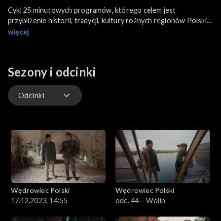
Cykl 25 minutowych programów, którego celem jest
przybliżenie historii, tradycji, kultury różnych regionów Polski.
Tym razem z Wędrowcem wybierzemy się do Poznania.
więcej
Sezony i odcinki
Odcinki
Odcinki
Wędrowiec Polski
Wędrowiec Polski
17.12.2023, 14:55
odc. 44 – Wolin