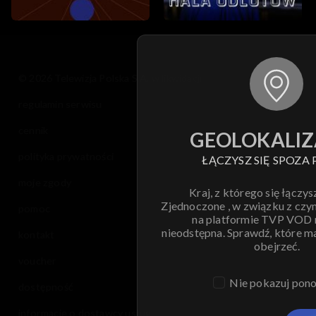
© 2026 Telewizja Polska S.A. w likwidacji
regulamin serwisu
cennik
GEOLOKALIZ
polityka prywatności
ŁĄCZYSZ SIĘ SPOZA 
moje zgody
Kraj, z którego się łączys
Zjednoczone , w związku z czy
pomoc
na platformie TVP VOD
nieodstępna. Sprawdź, które m
kontakt
obejrzeć.
voucher
Nie pokazuj pon
dostępność
informacje o dostawcy usług