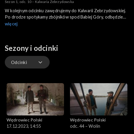
Sezon 1, odc. 10 – Kalwaria Zebrzydowska
W kolejnym odcinku zawędrujemy do Kalwarii Zebrzydowskiej.
Po drodze spotykamy zbójników spod Babiej Góry, odbędziemy
podróż trasą Galicyjskiej Kolei Transwersalnej i dotrzemy do
więcej
Suchej Beskidzkiej. Wraz z Krzysztofem Koehlerem będziemy
także podziwiać architekturę renesansowego zamku
obronnego nazywanego Małym Wawelem. Finał wędrówki
Sezony i odcinki
będzie stanowiło miasto założone przez Kazimierza Wielkiego,
czyli Lanckorona.
Odcinki
Odcinki
Wędrowiec Polski
Wędrowiec Polski
17.12.2023, 14:55
odc. 44 – Wolin