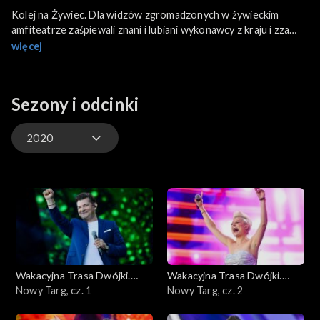
Kolej na Żywiec. Dla widzów zgromadzonych w żywieckim
amfiteatrze zaśpiewali znani i lubiani wykonawcy z kraju i zza
granicy. Na scenie pojawili się m.in. Weekend, Bayer Full,
więcej
CamaSutra, Francesco Napoli, Maryla Rodowicz, Izabela
Trojanowska, Power Play i Mejk.
Sezony i odcinki
2020
2019
2020
2022
Wakacyjna Trasa Dwójki.
Wakacyjna Trasa Dwójki.
Lato, muzyka, zabawa
Nowy Targ, cz. 1
Lato, muzyka, zabawa
Nowy Targ, cz. 2