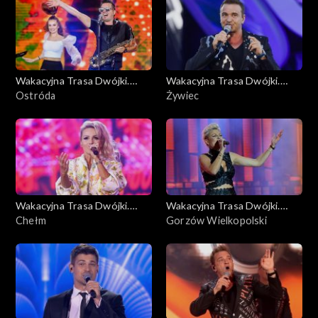
Wakacyjna Trasa Dwójki.
Wakacyjna Trasa Dwójki.
Lato, muzyka, zabawa
Ostróda
Lato, muzyka, zabawa
Żywiec
Wakacyjna Trasa Dwójki.
Wakacyjna Trasa Dwójki.
Lato, muzyka, zabawa
Chełm
Lato, muzyka, zabawa
Gorzów Wielkopolski