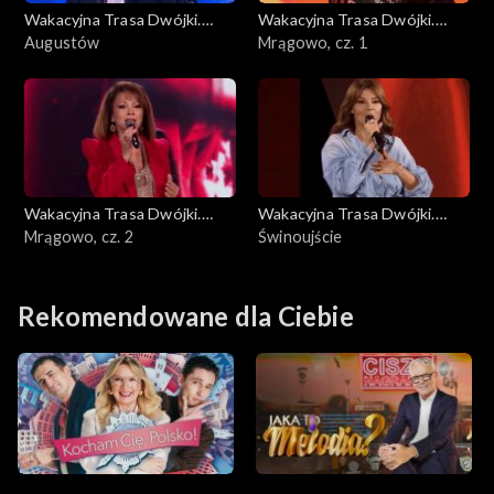
Wakacyjna Trasa Dwójki.
Wakacyjna Trasa Dwójki.
Lato, muzyka, zabawa
Augustów
Lato, muzyka, zabawa
Mrągowo, cz. 1
Wakacyjna Trasa Dwójki.
Wakacyjna Trasa Dwójki.
Lato, muzyka, zabawa
Mrągowo, cz. 2
Lato, muzyka, zabawa
Świnoujście
Rekomendowane dla Ciebie