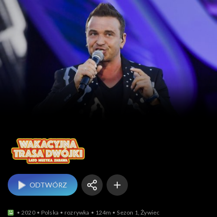
W
ODTWÓRZ
2020
Polska
rozrywka
124m
Sezon 1, Żywiec