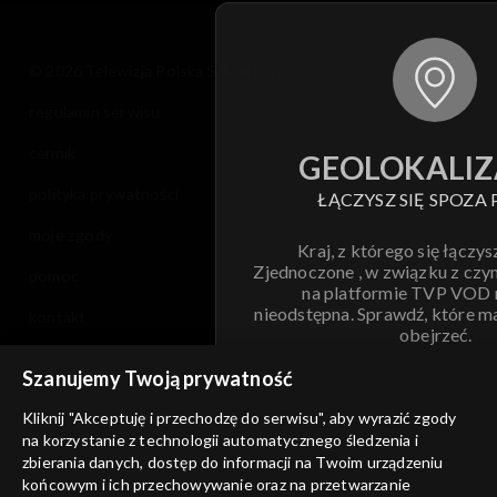
© 2026 Telewizja Polska S.A. w likwidacji
regulamin serwisu
cennik
GEOLOKALIZ
polityka prywatności
ŁĄCZYSZ SIĘ SPOZA 
moje zgody
Kraj, z którego się łączys
Zjednoczone , w związku z czy
pomoc
na platformie TVP VOD
nieodstępna. Sprawdź, które m
kontakt
obejrzeć.
voucher
Szanujemy Twoją prywatność
Nie pokazuj pon
dostępność
Kliknij "Akceptuję i przechodzę do serwisu", aby wyrazić zgody
na korzystanie z technologii automatycznego śledzenia i
informacje o dostawcy usług
ANULUJ
SP
zbierania danych, dostęp do informacji na Twoim urządzeniu
końcowym i ich przechowywanie oraz na przetwarzanie