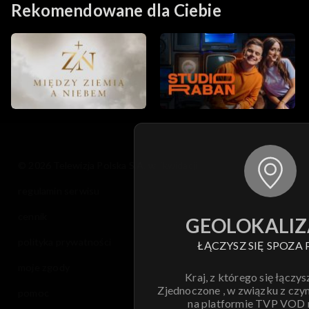
Rekomendowane dla Ciebie
© 2026 Telewizja Polska S.A. w likwidacji
regulamin serwisu
cennik
GEOLOKALIZ
polityka prywatności
ŁĄCZYSZ SIĘ SPOZA 
moje zgody
Kraj, z którego się łączys
Zjednoczone , w związku z czy
pomoc
na platformie TVP VOD