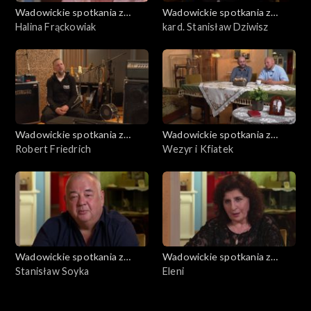
Wadowickie spotkania z
Wadowickie spotkania z
Janem Pawłem II
Halina Frąckowiak
Janem Pawłem II
kard. Stanisław Dziwisz
Wadowickie spotkania z
Wadowickie spotkania z
Janem Pawłem II
Robert Friedrich
Janem Pawłem II
Wezyr i Kfiatek
Wadowickie spotkania z
Wadowickie spotkania z
Janem Pawłem II
Stanisław Soyka
Janem Pawłem II
Eleni