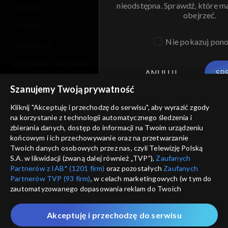
nieodstępna. Sprawdź, które m
kontakt
obejrzeć.
voucher
Nie pokazuj pon
dostępność
informacje o dostawcy usług
ANULUJ
SP
Szanujemy Twoją prywatność
Kliknij "Akceptuję i przechodzę do serwisu", aby wyrazić zgody
na korzystanie z technologii automatycznego śledzenia i
zbierania danych, dostęp do informacji na Twoim urządzeniu
końcowym i ich przechowywanie oraz na przetwarzanie
Twoich danych osobowych przez nas, czyli Telewizję Polską
S.A. w likwidacji (zwaną dalej również „TVP”),
Zaufanych
Partnerów z IAB* (1201 firm)
oraz pozostałych
Zaufanych
Partnerów TVP (93 firm)
, w celach marketingowych (w tym do
zautomatyzowanego dopasowania reklam do Twoich
zainteresowań i mierzenia ich skuteczności) i pozostałych,
które wskazujemy poniżej, a także zgody na udostępnianie
Akceptuję i przechodzę do serwisu
przez nas identyfikatora PPID do Google.