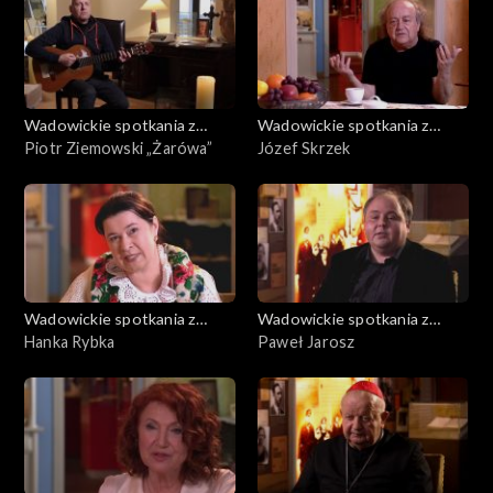
Wadowickie spotkania z
Wadowickie spotkania z
Janem Pawłem II
Piotr Ziemowski „Żarówa”
Janem Pawłem II
Józef Skrzek
Wadowickie spotkania z
Wadowickie spotkania z
Janem Pawłem II
Hanka Rybka
Janem Pawłem II
Paweł Jarosz