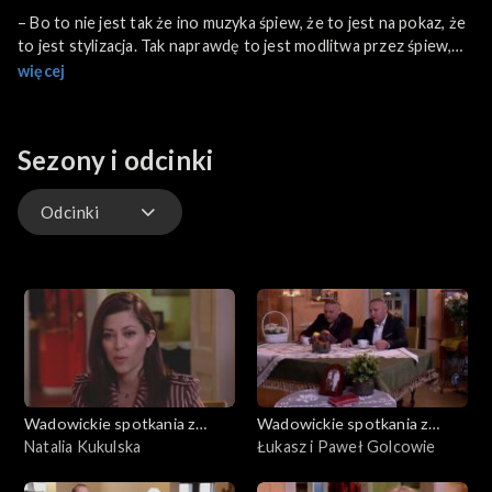
– Bo to nie jest tak że ino muzyka śpiew, że to jest na pokaz, że
to jest stylizacja. Tak naprawdę to jest modlitwa przez śpiew,
modlitwa przez taniec, przez muzykę. I Ojciec Święty
więcej
szczególnie jakoś se umilił ludzi gór, górali, którzy nigdy się nie
wstydzili swojej tożsamości – mówi Hanka Rybka.
Sezony i odcinki
Odcinki
Odcinki
Wadowickie spotkania z
Wadowickie spotkania z
Janem Pawłem II
Natalia Kukulska
Janem Pawłem II
Łukasz i Paweł Golcowie