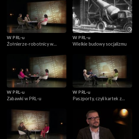
W PRL-u
W PRL-u
Żołnierze-robotnicy w
Wielkie budowy socjalizmu
państwie LWP
W PRL-u
W PRL-u
Zabawki w PRL-u
Paszporty, czyli kartek z
paszportu wyrywać nie
muszę