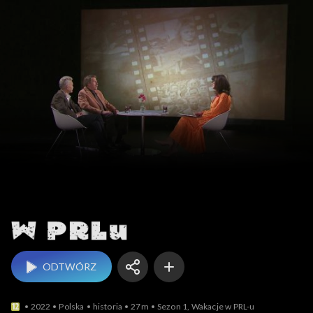
W PRL-u
ODTWÓRZ
2022
Polska
historia
27m
Sezon 1, Wakacje w PRL-u