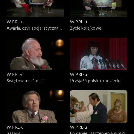
W PRL-u
W PRL-u
Awaria, czyli socjalistyczna
Życie kolejkowe
bylejakość
W PRL-u
W PRL-u
Świętowanie 1 maja
Przyjaźń polsko-radziecka
W PRL-u
W PRL-u
Bazary
Epidemie i szczepienia w PRL