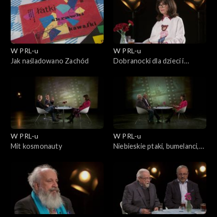
W PRL-u
W PRL-u
Jak naśladowano Zachód
Dobranocki dla dzieci i
dorosłych
W PRL-u
W PRL-u
Mit kosmonauty
Niebieskie ptaki, bumelanci,
żule