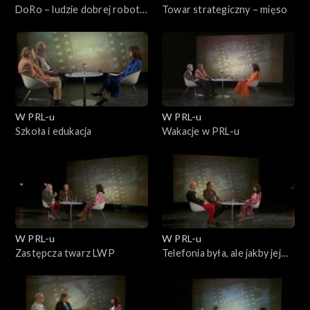
DoRo – ludzie dobrej roboty,
Towar strategiczny – mięso
czyli przodownicy pracy w
PRLu
W PRL-u
W PRL-u
Szkoła i edukacja
Wakacje w PRL-u
W PRL-u
W PRL-u
Zastępcza twarz LWP
Telefonia była, ale jakby jej
nie było