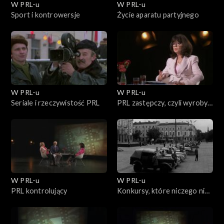
W PRL-u
W PRL-u
Sport i kontrowersje
Życie aparatu partyjnego
W PRL-u
W PRL-u
Seriale i rzeczywistość PRL
PRL zastępczy, czyli wyroby
czekoladopodobne i inne
lokalne smakołyki
W PRL-u
W PRL-u
PRL kontrolujący
Konkursy, które niczego nie
zmieniały