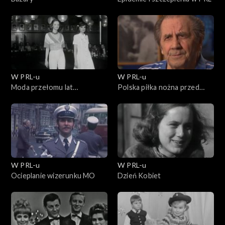
W PRL-u
W PRL-u
Moda przełomu lat
Polska piłka nożna przed
sześćdziesiątych i
Wembley
siedemdziesiątych
W PRL-u
W PRL-u
Ocieplanie wizerunku MO
Dzień Kobiet