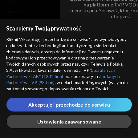
na platformie TVP VOD
nieodstępna. Sprawdź, które m
kontakt
obejrzeć.
voucher
Szanujemy Twoją prywatność
Nie pokazuj pon
dostępność
Kliknij "Akceptuję i przechodzę do serwisu", aby wyrazić zgody
informacje o dostawcy usług
na korzystanie z technologii automatycznego śledzenia i
ANULUJ
SP
zbierania danych, dostęp do informacji na Twoim urządzeniu
końcowym i ich przechowywanie oraz na przetwarzanie
Twoich danych osobowych przez nas, czyli Telewizję Polską
S.A. w likwidacji (zwaną dalej również „TVP”),
Zaufanych
Partnerów z IAB* (1201 firm)
oraz pozostałych
Zaufanych
Partnerów TVP (93 firm)
, w celach marketingowych (w tym do
zautomatyzowanego dopasowania reklam do Twoich
zainteresowań i mierzenia ich skuteczności) i pozostałych,
które wskazujemy poniżej, a także zgody na udostępnianie
Akceptuję i przechodzę do serwisu
przez nas identyfikatora PPID do Google.
Twoje dane osobowe zbierane podczas odwiedzania przez
Ustawienia zaawansowane
Ciebie naszych
poszczególnych serwisów
zwanych dalej
„Portalem”, w tym informacje zapisywane za pomocą
technologii takich jak: pliki cookie, sygnalizatory WWW lub