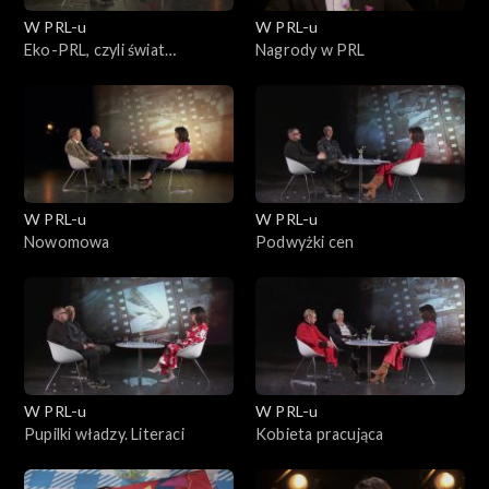
W PRL-u
W PRL-u
Eko-PRL, czyli świat
Nagrody w PRL
surowców wtórnych
W PRL-u
W PRL-u
Nowomowa
Podwyżki cen
W PRL-u
W PRL-u
Pupilki władzy. Literaci
Kobieta pracująca