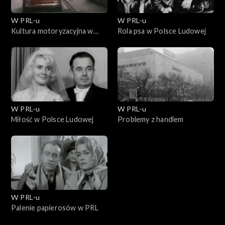
W PRL-u
W PRL-u
Kultura motoryzacyjna w
Rola psa w Polsce Ludowej
PRLu
W PRL-u
W PRL-u
Miłość w Polsce Ludowej
Problemy z handlem
W PRL-u
Palenie papierosów w PRL