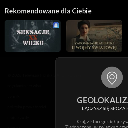
Rekomendowane dla Ciebie
© 2026 Telewizja Polska S.A. w likwidacji
regulamin serwisu
cennik
GEOLOKALIZ
polityka prywatności
ŁĄCZYSZ SIĘ SPOZA 
moje zgody
Kraj, z którego się łączys
Zjednoczone , w związku z czy
pomoc