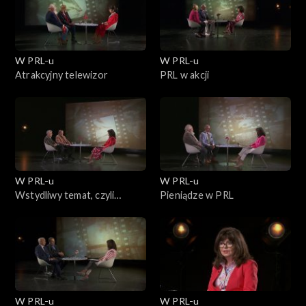
W PRL-u
W PRL-u
Atrakcyjny telewizor
PRL w akcji
W PRL-u
W PRL-u
Wstydliwy temat, czyli
Pieniądze w PRL
higiena w PRL-u
W PRL-u
W PRL-u