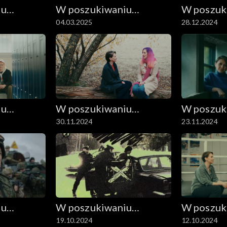
iu
W poszukiwaniu
W poszuk
04.03.2025
28.12.2024
dobrego filmu
dobrego 
iu
W poszukiwaniu
W poszuk
30.11.2024
23.11.2024
dobrego filmu
dobrego 
iu
W poszukiwaniu
W poszuk
19.10.2024
12.10.2024
dobrego filmu
dobrego 