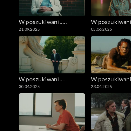
W poszukiwaniu
W poszukiwan
21.09.2025
05.06.2025
dobrego filmu
dobrego filmu
W poszukiwaniu
W poszukiwan
30.04.2025
23.04.2025
dobrego filmu
dobrego filmu