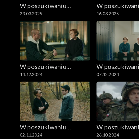
W poszukiwaniu
W poszukiwan
23.03.2025
16.03.2025
dobrego filmu
dobrego filmu
W poszukiwaniu
W poszukiwan
14.12.2024
07.12.2024
dobrego filmu
dobrego filmu
W poszukiwaniu
W poszukiwan
02.11.2024
26.10.2024
dobrego filmu
dobrego filmu