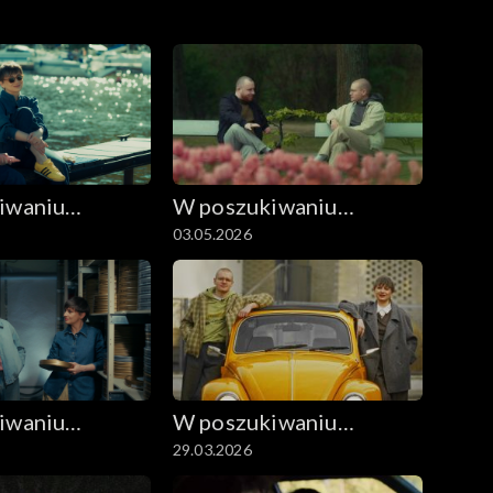
iwaniu
W poszukiwaniu
03.05.2026
filmu
dobrego filmu
iwaniu
W poszukiwaniu
29.03.2026
filmu
dobrego filmu