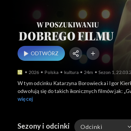
ODTWÓRZ
2026
Polska
kultura
24m
Sezon 1, 22.03.
W tym odcinku Katarzyna Borowiecka i Igor Kierko
odwołują się do takich ikonicznych filmów jak: „
Browiecka rozmawia z dziennikarzem naukowym Kar
więcej
„Test pilota Pirxa” na podstawie opowiadania St
Chistophera Millera oraz „Baw się dobrze i przeż
Sezony i odcinki
Odcinki