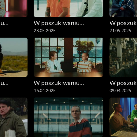
iu
W poszukiwaniu
W poszuk
28.05.2025
21.05.2025
dobrego filmu
dobrego 
iu
W poszukiwaniu
W poszuk
16.04.2025
09.04.2025
dobrego filmu
dobrego 