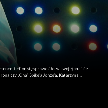
ence-fiction się sprawdziło, w swojej analizie
rona czy „Ona” Spike'a Jonze'a. Katarzyna
erkosz z reżyserem Markiem Piestrakiem o filmie
owych: „Projekt Haily Mary” Phila Lorda i