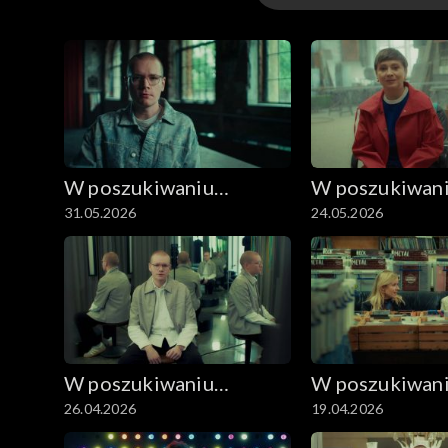
Odcinki
W poszukiwaniu
W poszukiwan
31.05.2026
24.05.2026
dobrego filmu
dobrego filmu
W poszukiwaniu
W poszukiwan
26.04.2026
19.04.2026
dobrego filmu
dobrego filmu