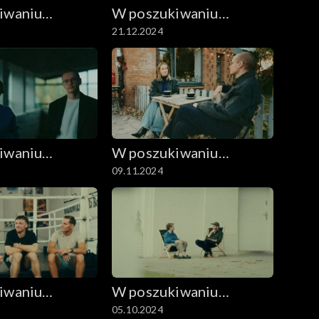
iwaniu
W poszukiwaniu
21.12.2024
filmu
dobrego filmu
iwaniu
W poszukiwaniu
09.11.2024
filmu
dobrego filmu
iwaniu
W poszukiwaniu
05.10.2024
filmu
dobrego filmu