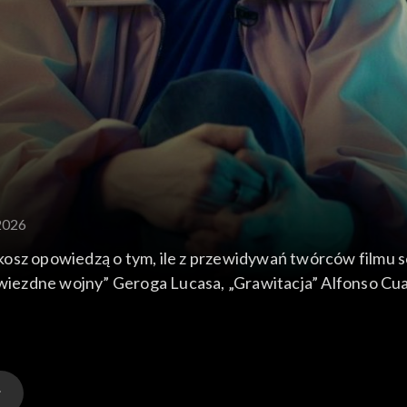
2026
sz opowiedzą o tym, ile z przewidywań twórców filmu sci
Gwiezdne wojny” Geroga Lucasa, „Grawitacja” Alfonso Cua
olem Wójcickim o nieścisłościach w kinie sf, a Igor Ki
anisława Lema. W programie także zapowiedź premier film
yj” Gore'a Verbinskiego.