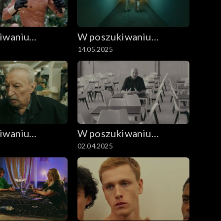
iwaniu
W poszukiwaniu
14.05.2025
filmu
dobrego filmu
iwaniu
W poszukiwaniu
02.04.2025
filmu
dobrego filmu