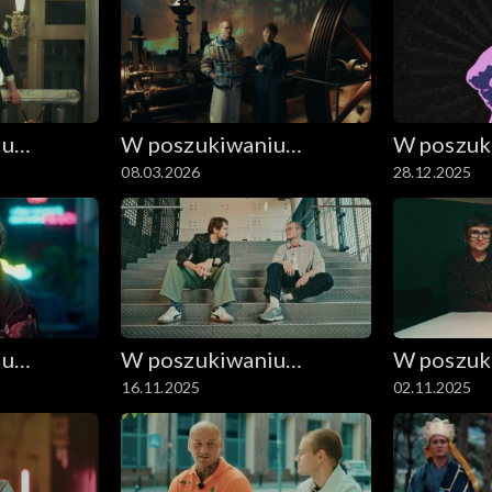
iu
W poszukiwaniu
W poszuk
08.03.2026
28.12.2025
dobrego filmu
dobrego 
iu
W poszukiwaniu
W poszuk
16.11.2025
02.11.2025
dobrego filmu
dobrego 