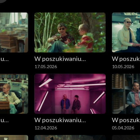
iu
W poszukiwaniu
W poszuk
17.05.2026
10.05.2026
dobrego filmu
dobrego 
iu
W poszukiwaniu
W poszuk
12.04.2026
05.04.2026
dobrego filmu
dobrego 