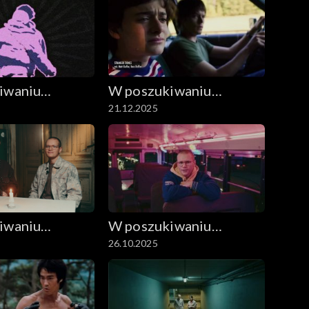
iwaniu
W poszukiwaniu
21.12.2025
filmu
dobrego filmu
iwaniu
W poszukiwaniu
26.10.2025
filmu
dobrego filmu