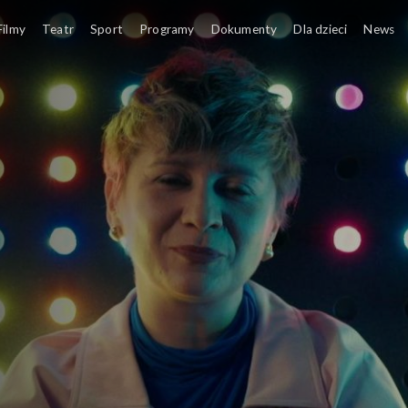
obrego filmu
Filmy
Teatr
Sport
Programy
Dokumenty
Dla dzieci
News