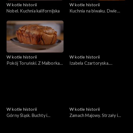
W kotle historii
W kotle historii
Nobel. Kuchnia kalifornijska
Kuchnia na biwaku. Dwie
książki kucharskie
W kotle historii
W kotle historii
Pokój Toruński. Z Malborka
Izabela Czartoryska.
do Królewca
Maskarady i pamiątki.
W kotle historii
W kotle historii
Górny Śląsk. Buchty i
Zamach Majowy. Strzały i
karminadle
restauracje na Krakowskim
Przedmieściu