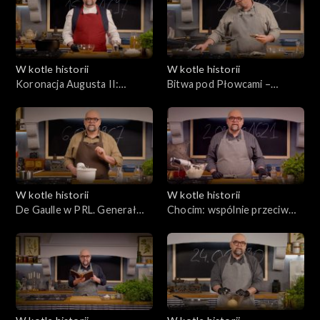
W kotle historii
W kotle historii
Koronacja Augusta II:
Bitwa pod Płowcami –
wszystko na pokaz.
zwycięstwo, czy remis?
Warszawa i Drezno, czyli
najweselsze dwory w
Europie
W kotle historii
W kotle historii
De Gaulle w PRL. Generał
Chocim: wspólnie przeciw
powraca do Polski
Osmanom. Cztery armie,
cztery kuchnie