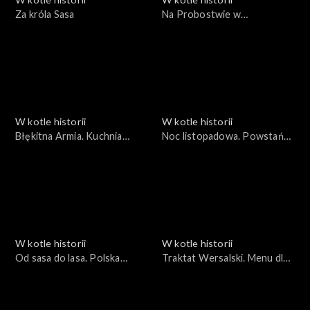
Za króla Sasa
Na Probostwie w
Wyszkowie i nad Berezyną
W kotle historii
W kotle historii
Błękitna Armia. Kuchnia
Noc listopadowa. Powstańcy
Francuska
i kucharze
W kotle historii
W kotle historii
Od sasa do lasa. Polska
Traktat Wersalski. Menu dla
Kuchnia Francuska
pokoju