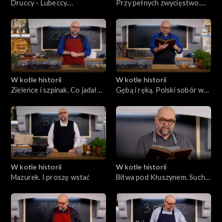
Druccy - Lubeccy.
Przy pełnych zwycięstwo.
Porozmawiajmy o polskich
Stół i pole bitwy
winach
W kotle historii
W kotle historii
Zieleńce i szpinak. Co jadał
Gębą i ręką. Polski sobór w
książę Pepi?
Konstancji
W kotle historii
W kotle historii
Mazurek. I proszę wstać
Bitwa pod Kłuszynem. Suchy
prowiant do Moskwy