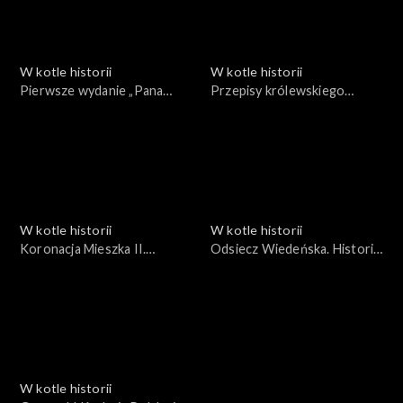
W kotle historii
W kotle historii
Pierwsze wydanie „Pana
Przepisy królewskiego
Tadeusza”. Kuchnia i epopeja
kucharza
W kotle historii
W kotle historii
Koronacja Mieszka II.
Odsiecz Wiedeńska. Historia
Kuchnia Cesarsko-
i kulinaria
Królewska
W kotle historii