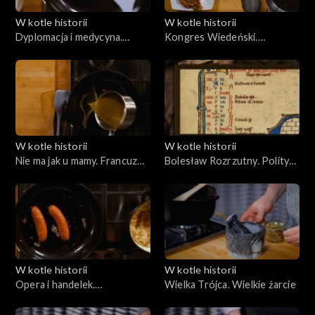
W kotle historii
W kotle historii
Dyplomacja i medycyna.
Kongres Wiedeński.
Kuchnia Mikołaja Kopernika
Elegancko i nowocześnie
W kotle historii
W kotle historii
Nie ma jak u mamy. Francuz
Bolesław Rozrzutny. Polityka
ucieka z Polski
i pieniądze
W kotle historii
W kotle historii
Opera i handelek.
Wielka Trójca. Wielkie żarcie
Wielkomiejska kuchnia
egalitarna