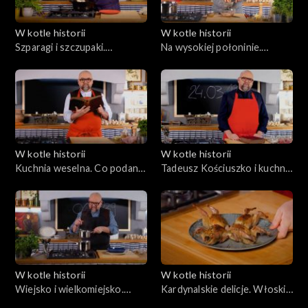
W kotle historii
W kotle historii
Szparagi i szczupaki.
Na wysokiej połoninie.
Powstanie wielkopolskie
Kuchnia znad Prutu i
Czeremoszu
W kotle historii
W kotle historii
Kuchnia weselna. Co podano
Tadeusz Kościuszko i kuchnia
w Bronowicach?
dwóch kontynentów
W kotle historii
W kotle historii
Wiejsko i wielkomiejsko.
Kardynalskie delicje. Włoski
Czym Georges Sand karmiła
triumf Marii Kazimiery