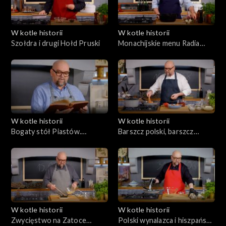
W kotle historii
W kotle historii
Szołdra i drugi Hołd Pruski
Monachijskie menu Radia
Wolna Europa
W kotle historii
W kotle historii
Bogaty stół Piastów.
Barszcz polski, barszcz
Kuchnia zjazdu w Gąsawie
ukraiński. Wokół Unii
hadziackiej
W kotle historii
W kotle historii
Zwycięstwo na Zatoce
Polski wynalazca i hiszpańska