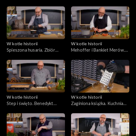
Świeżej. Kuchnia
kuchnia. Zamach na Alfonsa
krzyżackiego Królewca
XIII
W kotle historii
W kotle historii
Spieszona husaria. Zbiór
Mehoffer i Bankiet Merów.
potraw pod Hodowem
Menu Wystawy Światowej
1900 roku
W kotle historii
W kotle historii
Step i święto. Benedykt
Zaginiona książka. Kuchnia
Polak przed chanem
czasu konfederacji
warszawskiej