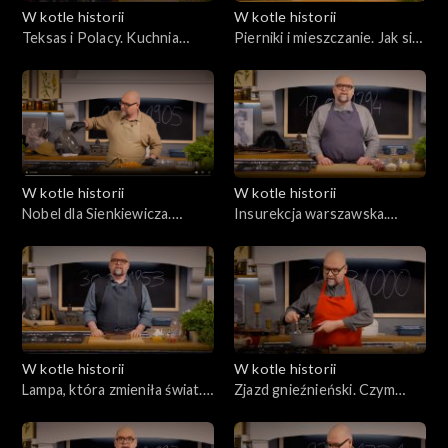
W kotle historii
W kotle historii
Teksas i Polacy. Kuchnia
Pierniki i mieszczanie. Jak się
spod ciemnej gwiazdy
robi powstania?
W kotle historii
W kotle historii
Nobel dla Sienkiewicza.
Insurekcja warszawska.
Egzotyczna kuchnia
Szubienica, szewc i jakobiński
reportera
stół
W kotle historii
W kotle historii
Lampa, która zmieniła świat.
Zjazd gnieźnieński. Czym
Ignacy Łukasiewicz uczy
ugościć cesarza?
Rockefellera