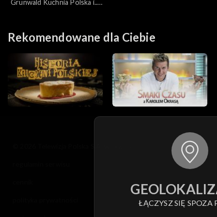
Grunwald Kuchnia Polska i...
Angielska
Rekomendowane dla Ciebie
© 2026 Telewizja Polska S.A. w likwidacji
regulamin serwisu
cennik
GEOLOKALIZ
polityka prywatności
ŁĄCZYSZ SIĘ SPOZA 