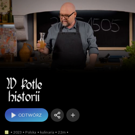
W kotle historii
ODTWÓRZ
2023
Polska
kulinaria
22m