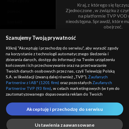
moje zgody
Kraj, z którego się łączys
Zjednoczone , w związku z czy
pomoc
na platformie TVP VOD
nieodstępna. Sprawdź, które m
kontakt
obejrzeć.
voucher
Szanujemy Twoją prywatność
Nie pokazuj pon
dostępność
Kliknij "Akceptuję i przechodzę do serwisu", aby wyrazić zgody
na korzystanie z technologii automatycznego śledzenia i
informacje o dostawcy usług
ANULUJ
SP
zbierania danych, dostęp do informacji na Twoim urządzeniu
końcowym i ich przechowywanie oraz na przetwarzanie
Twoich danych osobowych przez nas, czyli Telewizję Polską
S.A. w likwidacji (zwaną dalej również „TVP”),
Zaufanych
Partnerów z IAB* (1201 firm)
oraz pozostałych
Zaufanych
Partnerów TVP (93 firm)
, w celach marketingowych (w tym do
zautomatyzowanego dopasowania reklam do Twoich
zainteresowań i mierzenia ich skuteczności) i pozostałych,
które wskazujemy poniżej, a także zgody na udostępnianie
Akceptuję i przechodzę do serwisu
przez nas identyfikatora PPID do Google.
Twoje dane osobowe zbierane podczas odwiedzania przez
Ustawienia zaawansowane
Ciebie naszych
poszczególnych serwisów
zwanych dalej