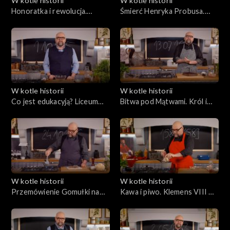
W kotle historii
W kotle historii
Honoratka i rewolucja.
Śmierć Henryka Probusa.
Gilotyna w kultowej
Książę-poeta i zatruty chleb
warszawskiej kawiarni XIX w.
W kotle historii
W kotle historii
Co jest edukacyją? Liceum
Bitwa pod Mątwami. Król i
Krzemienieckie otwiera
rokoszanin – pierwsze stoły
podwoje. Szkolna stołówka –
Rzeczypospolitej
obficie i nowocześnie
W kotle historii
W kotle historii
Przemówienie Gomułki na
Kawa i piwo. Klemens VIII w
placu Defilad. Odwilż i schab
Polsce. O, Santa Piva di
Varka!