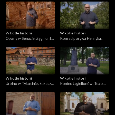
Polsce
W kotle historii
W kotle historii
Opony w Senacie. Zygmunt
Konrad porywa Henryka.
August i arrasy
Święta i wojska Piastów
W kotle historii
W kotle historii
Urbino w Tykocinie. Łukasz
Koniec Jagiellonów. Teatr
Górnicki – dworzanin polski
śmierci w Knyszynie