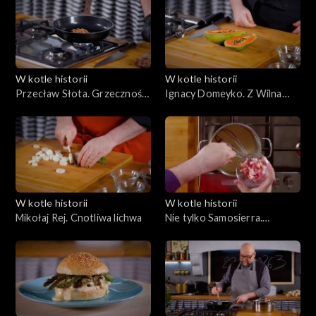
W kotle historii
W kotle historii
Przecław Słota. Grzeczność
Ignacy Domeyko. Z Wilna
przy wspólnej misie
nad Pacyfik
W kotle historii
W kotle historii
Mikołaj Rej. Cnotliwa lichwa
Nie tylko Samosierra.
Cesarskie menu