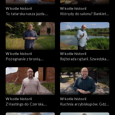
W kotle historii
W kotle historii
To tatarska nasza jazda.
Którędy do salonu? Bankiety
Bitwa pod Janowem
III cz. „Dziadów”
W kotle historii
W kotle historii
Pożegnanie z bronią.
Rejterada rajtarii. Szwedzka
Ostatnia bitwa I RP
kuchnia na Mazowszu
W kotle historii
W kotle historii
Z Hastings do Czerska.
Kuchnia arcybiskupów. Gdzie
Komes Magnus i jabłka
w Polsce jadło się najlepiej?