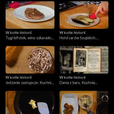
Chopina?
W kotle historii
W kotle historii
Tęgi bifstek, wino szkaradne.
Hołd carów Szujskich.
Juliusz Słowacki i paryskie
Zygmunt III i kuchnia
restauracje
międzynarodowa
W kotle historii
W kotle historii
Jedzenie zastępcze. Kuchnia
Dania z baru. Kuchnia
stanu wojennego
konfederatów