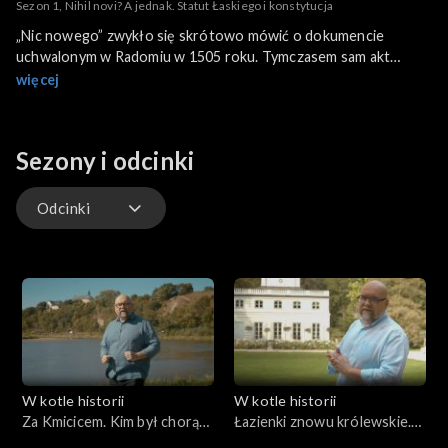
Sezon 1, Nihil novi? A jednak. Statut Łaskiego i konstytucja
„Nic nowego” zwykło się skrótowo mówić o dokumencie
uchwalonym w Radomiu w 1505 roku. Tymczasem sam akt
prawny, całkowicie niemal ograniczający władzę królewską i
więcej
dopuszczający do podejmowania decyzji Izbę Poselską, nie
tylko Senat, był przełomowy. Włączony do tzw. Statutu
Łaskiego wszedł w skład pierwszej polskiej konstytucji. Kuchnia
Sezony i odcinki
dla senatorów i szlachciców mniej zamożnych.
Odcinki
Odcinki
W kotle historii
W kotle historii
Za Kmicicem. Kim był chorąży
Łazienki znowu królewskie.
orszański?
Ludwik XVIII na wygnaniu w