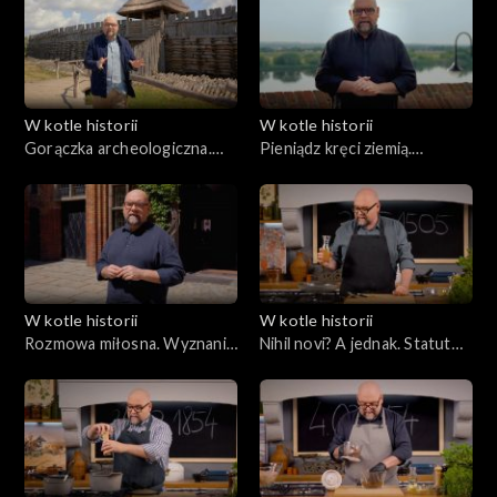
W kotle historii
W kotle historii
Gorączka archeologiczna.
Pieniądz kręci ziemią.
Odkrycie Biskupina
Kopernik i ekonomia
W kotle historii
W kotle historii
Rozmowa miłosna. Wyznania
Nihil novi? A jednak. Statut
w Toruniu
Łaskiego i konstytucja