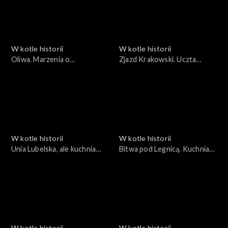
W kotle historii
W kotle historii
Oliwa. Marzenia o
Zjazd Krakowski. Uczta
hiszpańskiej armadzie
dyplomatyczna
W kotle historii
W kotle historii
Unia Lubelska, ale kuchnia
Bitwa pod Legnicą. Kuchnia
włoska
tatarska wjeżdża do Polski
W kotle historii
W kotle historii