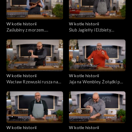
W kotle historii
W kotle historii
Zaślubiny z morzem.
Ślub Jagiełły i Elżbiety
Pierścienie i kartoflanka
Pileckiej. Król żeni się z
miłości!
W kotle historii
W kotle historii
Wacław Rzewuski rusza na
Jaja na Wembley. Żołądki pod
Wschód. Wacław z Arabii –
specjalnym nadzorem
losy polskiego emira
W kotle historii
W kotle historii