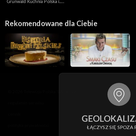
Grunwald Kuchnia Polska i...
Angielska
Rekomendowane dla Ciebie
© 2026 Telewizja Polska S.A. w likwidacji
regulamin serwisu
cennik
GEOLOKALIZ
polityka prywatności
ŁĄCZYSZ SIĘ SPOZA 