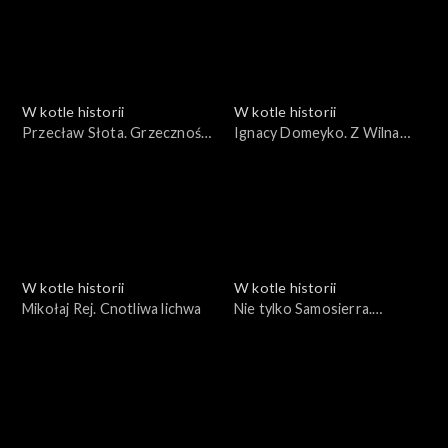
W kotle historii
W kotle historii
Przecław Słota. Grzeczność
Ignacy Domeyko. Z Wilna
przy wspólnej misie
nad Pacyfik
W kotle historii
W kotle historii
Mikołaj Rej. Cnotliwa lichwa
Nie tylko Samosierra.
Cesarskie menu