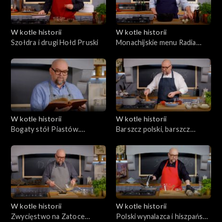
W kotle historii
W kotle historii
Szołdra i drugi Hołd Pruski
Monachijskie menu Radia
Wolna Europa
W kotle historii
W kotle historii
Bogaty stół Piastów.
Barszcz polski, barszcz
Kuchnia zjazdu w Gąsawie
ukraiński. Wokół Unii
hadziackiej
W kotle historii
W kotle historii
Zwycięstwo na Zatoce
Polski wynalazca i hiszpańska