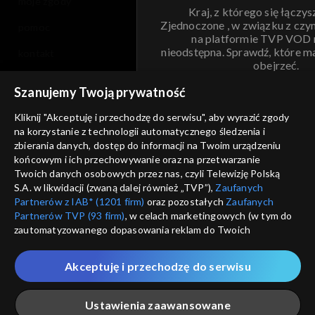
moje zgody
Kraj, z którego się łączys
Zjednoczone , w związku z czy
pomoc
na platformie TVP VOD
nieodstępna. Sprawdź, które m
kontakt
obejrzeć.
voucher
Szanujemy Twoją prywatność
Nie pokazuj pon
dostępność
Kliknij "Akceptuję i przechodzę do serwisu", aby wyrazić zgody
na korzystanie z technologii automatycznego śledzenia i
informacje o dostawcy usług
ANULUJ
SP
zbierania danych, dostęp do informacji na Twoim urządzeniu
końcowym i ich przechowywanie oraz na przetwarzanie
Twoich danych osobowych przez nas, czyli Telewizję Polską
S.A. w likwidacji (zwaną dalej również „TVP”),
Zaufanych
Partnerów z IAB* (1201 firm)
oraz pozostałych
Zaufanych
Partnerów TVP (93 firm)
, w celach marketingowych (w tym do
zautomatyzowanego dopasowania reklam do Twoich
zainteresowań i mierzenia ich skuteczności) i pozostałych,
które wskazujemy poniżej, a także zgody na udostępnianie
Akceptuję i przechodzę do serwisu
przez nas identyfikatora PPID do Google.
Twoje dane osobowe zbierane podczas odwiedzania przez
Ustawienia zaawansowane
Ciebie naszych
poszczególnych serwisów
zwanych dalej