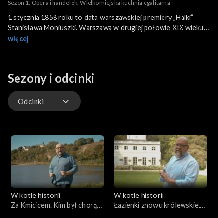
Sezon 1, Opera i handelek. Wielkomiejska kuchnia egalitarna
1 stycznia 1858 roku to data warszawskiej premiery „Halki”
Stanisława Moniuszki. Warszawa w drugiej połowie XIX wieku
to miasto rozwijające się, w którym powstawał szereg
więcej
restauracji i kawiarni. A co wówczas jadano? Najpopularniejszą
potrawą była kiełbasa z kapustą. Z kolejnego przepisu dowiemy
się, jak przyrządzić rogaliki do herbaty.
Sezony i odcinki
Odcinki
Odcinki
W kotle historii
W kotle historii
Za Kmicicem. Kim był chorąży
Łazienki znowu królewskie.
orszański?
Ludwik XVIII na wygnaniu w