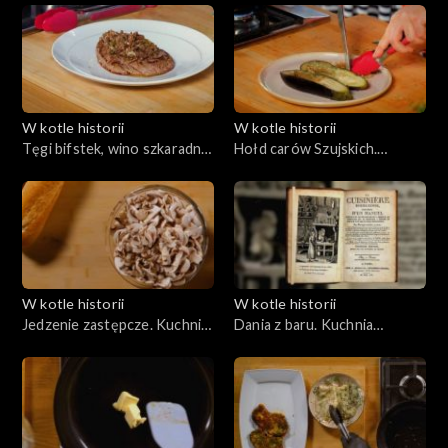
Chopina?
W kotle historii
W kotle historii
Tęgi bifstek, wino szkaradne.
Hołd carów Szujskich.
Juliusz Słowacki i paryskie
Zygmunt III i kuchnia
restauracje
międzynarodowa
W kotle historii
W kotle historii
Jedzenie zastępcze. Kuchnia
Dania z baru. Kuchnia
stanu wojennego
konfederatów