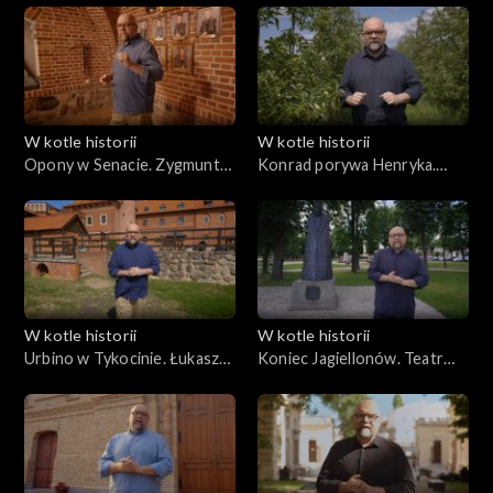
Polsce
W kotle historii
W kotle historii
Opony w Senacie. Zygmunt
Konrad porywa Henryka.
August i arrasy
Święta i wojska Piastów
W kotle historii
W kotle historii
Urbino w Tykocinie. Łukasz
Koniec Jagiellonów. Teatr
Górnicki – dworzanin polski
śmierci w Knyszynie