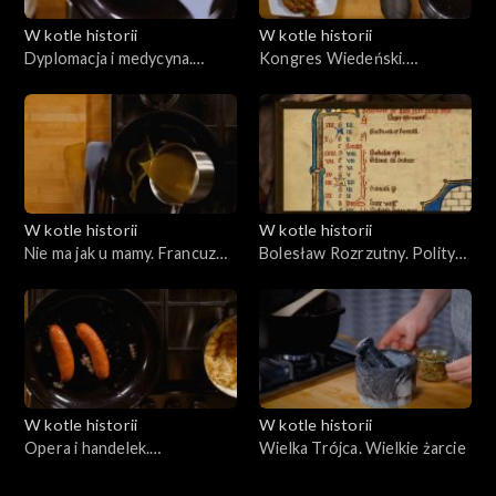
W kotle historii
W kotle historii
Dyplomacja i medycyna.
Kongres Wiedeński.
Kuchnia Mikołaja Kopernika
Elegancko i nowocześnie
W kotle historii
W kotle historii
Nie ma jak u mamy. Francuz
Bolesław Rozrzutny. Polityka
ucieka z Polski
i pieniądze
W kotle historii
W kotle historii
Opera i handelek.
Wielka Trójca. Wielkie żarcie
Wielkomiejska kuchnia
egalitarna