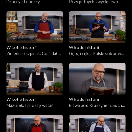
Druccy - Lubeccy.
Przy pełnych zwycięstwo.
Porozmawiajmy o polskich
Stół i pole bitwy
winach
W kotle historii
W kotle historii
Zieleńce i szpinak. Co jadał
Gębą i ręką. Polski sobór w
książę Pepi?
Konstancji
W kotle historii
W kotle historii
Mazurek. I proszę wstać
Bitwa pod Kłuszynem. Suchy
prowiant do Moskwy