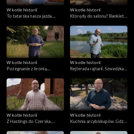
W kotle historii
W kotle historii
To tatarska nasza jazda.
Którędy do salonu? Bankiety
Bitwa pod Janowem
III cz. „Dziadów”
W kotle historii
W kotle historii
Pożegnanie z bronią.
Rejterada rajtarii. Szwedzka
Ostatnia bitwa I RP
kuchnia na Mazowszu
W kotle historii
W kotle historii
Z Hastings do Czerska.
Kuchnia arcybiskupów. Gdzie
Komes Magnus i jabłka
w Polsce jadło się najlepiej?