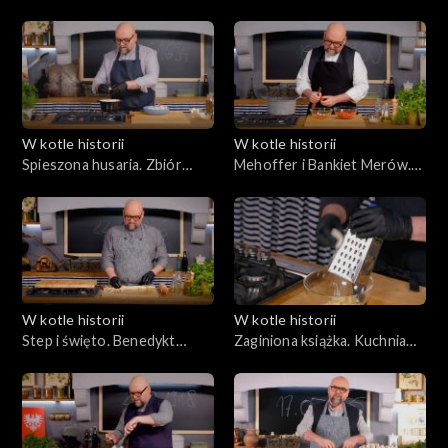
Świeżej. Kuchnia
kuchnia. Zamach na Alfonsa
krzyżackiego Królewca
XIII
W kotle historii
W kotle historii
Spieszona husaria. Zbiór
Mehoffer i Bankiet Merów.
potraw pod Hodowem
Menu Wystawy Światowej
1900 roku
W kotle historii
W kotle historii
Step i święto. Benedykt
Zaginiona książka. Kuchnia
Polak przed chanem
czasu konfederacji
warszawskiej