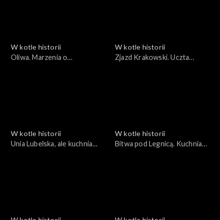
W kotle historii
W kotle historii
Oliwa. Marzenia o
Zjazd Krakowski. Uczta
hiszpańskiej armadzie
dyplomatyczna
W kotle historii
W kotle historii
Unia Lubelska, ale kuchnia
Bitwa pod Legnicą. Kuchnia
włoska
tatarska wjeżdża do Polski
W kotle historii
W kotle historii