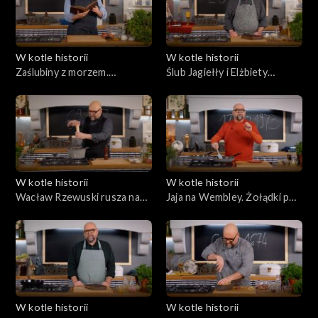
W kotle historii
W kotle historii
Zaślubiny z morzem.
Ślub Jagiełły i Elżbiety
Pierścienie i kartoflanka
Pileckiej. Król żeni się z
miłości!
W kotle historii
W kotle historii
Wacław Rzewuski rusza na
Jaja na Wembley. Żołądki pod
Wschód. Wacław z Arabii –
specjalnym nadzorem
losy polskiego emira
W kotle historii
W kotle historii