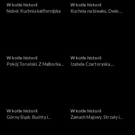
W kotle historii
W kotle historii
Nobel. Kuchnia kalifornijska
Kuchnia na biwaku. Dwie
książki kucharskie
W kotle historii
W kotle historii
Pokój Toruński. Z Malborka
Izabela Czartoryska.
do Królewca
Maskarady i pamiątki.
W kotle historii
W kotle historii
Górny Śląsk. Buchty i
Zamach Majowy. Strzały i
karminadle
restauracje na Krakowskim
Przedmieściu