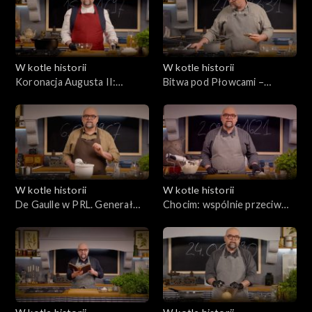
W kotle historii
W kotle historii
Koronacja Augusta II:
Bitwa pod Płowcami –
wszystko na pokaz.
zwycięstwo, czy remis?
Warszawa i Drezno, czyli
najweselsze dwory w
Europie
W kotle historii
W kotle historii
De Gaulle w PRL. Generał
Chocim: wspólnie przeciw
powraca do Polski
Osmanom. Cztery armie,
cztery kuchnie