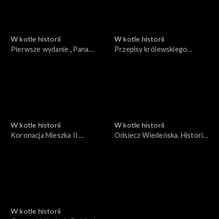
W kotle historii
W kotle historii
Pierwsze wydanie „Pana
Przepisy królewskiego
Tadeusza”. Kuchnia i epopeja
kucharza
W kotle historii
W kotle historii
Koronacja Mieszka II.
Odsiecz Wiedeńska. Historia
Kuchnia Cesarsko-
i kulinaria
Królewska
W kotle historii