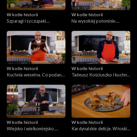
W kotle historii
W kotle historii
Szparagi i szczupaki.
Na wysokiej połoninie.
Powstanie wielkopolskie
Kuchnia znad Prutu i
Czeremoszu
W kotle historii
W kotle historii
Kuchnia weselna. Co podano
Tadeusz Kościuszko i kuchnia
w Bronowicach?
dwóch kontynentów
W kotle historii
W kotle historii
Wiejsko i wielkomiejsko.
Kardynalskie delicje. Włoski
Czym Georges Sand karmiła
triumf Marii Kazimiery