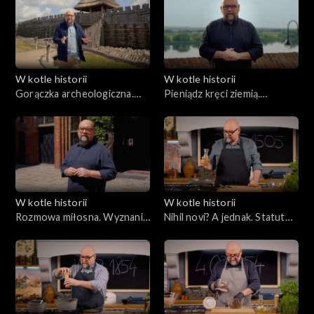
W kotle historii
W kotle historii
Gorączka archeologiczna.
Pieniądz kręci ziemią.
Odkrycie Biskupina
Kopernik i ekonomia
W kotle historii
W kotle historii
Rozmowa miłosna. Wyznania
Nihil novi? A jednak. Statut
w Toruniu
Łaskiego i konstytucja