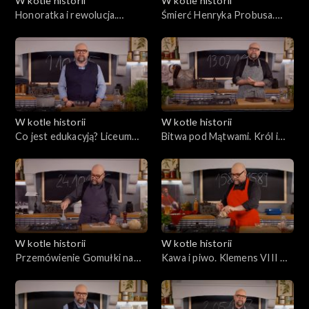
W kotle historii
W kotle historii
Honoratka i rewolucja.
Śmierć Henryka Probusa.
Gilotyna w kultowej
Książę-poeta i zatruty chleb
warszawskiej kawiarni XIX w.
W kotle historii
W kotle historii
Co jest edukacyją? Liceum
Bitwa pod Mątwami. Król i
Krzemienieckie otwiera
rokoszanin – pierwsze stoły
podwoje. Szkolna stołówka –
Rzeczypospolitej
obficie i nowocześnie
W kotle historii
W kotle historii
Przemówienie Gomułki na
Kawa i piwo. Klemens VIII w
placu Defilad. Odwilż i schab
Polsce. O, Santa Piva di
Varka!