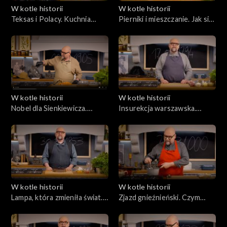
W kotle historii
W kotle historii
Teksas i Polacy. Kuchnia
Pierniki i mieszczanie. Jak się
spod ciemnej gwiazdy
robi powstania?
W kotle historii
W kotle historii
Nobel dla Sienkiewicza.
Insurekcja warszawska.
Egzotyczna kuchnia
Szubienica, szewc i jakobiński
reportera
stół
W kotle historii
W kotle historii
Lampa, która zmieniła świat.
Zjazd gnieźnieński. Czym
Ignacy Łukasiewicz uczy
ugościć cesarza?
Rockefellera