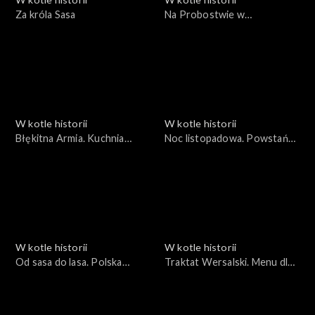
Za króla Sasa
Na Probostwie w
Wyszkowie i nad Berezyną
W kotle historii
W kotle historii
Błękitna Armia. Kuchnia
Noc listopadowa. Powstańcy
Francuska
i kucharze
W kotle historii
W kotle historii
Od sasa do lasa. Polska
Traktat Wersalski. Menu dla
Kuchnia Francuska
pokoju