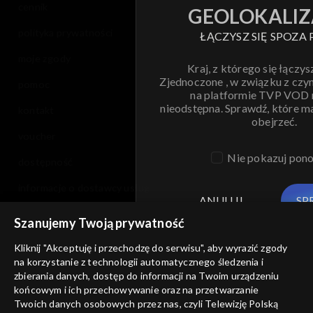
cennik
GEOLOKALIZ
polityka prywatności
ŁĄCZYSZ SIĘ SPOZA 
moje zgody
Kraj, z którego się łączys
Zjednoczone , w związku z czy
pomoc
na platformie TVP VOD
nieodstępna. Sprawdź, które m
kontakt
obejrzeć.
voucher
Nie pokazuj pon
dostępność
informacje o dostawcy usług
ANULUJ
SP
Szanujemy Twoją prywatność
Kliknij "Akceptuję i przechodzę do serwisu", aby wyrazić zgody
na korzystanie z technologii automatycznego śledzenia i
zbierania danych, dostęp do informacji na Twoim urządzeniu
końcowym i ich przechowywanie oraz na przetwarzanie
Twoich danych osobowych przez nas, czyli Telewizję Polską