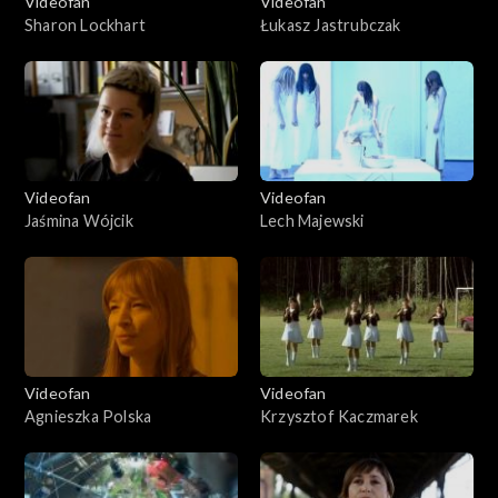
Videofan
Videofan
Sharon Lockhart
Łukasz Jastrubczak
Videofan
Videofan
Jaśmina Wójcik
Lech Majewski
Videofan
Videofan
Agnieszka Polska
Krzysztof Kaczmarek