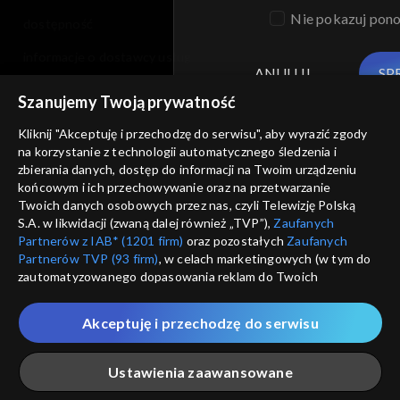
Nie pokazuj pon
dostępność
informacje o dostawcy usług
ANULUJ
SP
Szanujemy Twoją prywatność
Kliknij "Akceptuję i przechodzę do serwisu", aby wyrazić zgody
na korzystanie z technologii automatycznego śledzenia i
zbierania danych, dostęp do informacji na Twoim urządzeniu
końcowym i ich przechowywanie oraz na przetwarzanie
Twoich danych osobowych przez nas, czyli Telewizję Polską
S.A. w likwidacji (zwaną dalej również „TVP”),
Zaufanych
Partnerów z IAB* (1201 firm)
oraz pozostałych
Zaufanych
Partnerów TVP (93 firm)
, w celach marketingowych (w tym do
zautomatyzowanego dopasowania reklam do Twoich
zainteresowań i mierzenia ich skuteczności) i pozostałych,
które wskazujemy poniżej, a także zgody na udostępnianie
Akceptuję i przechodzę do serwisu
przez nas identyfikatora PPID do Google.
Twoje dane osobowe zbierane podczas odwiedzania przez
Ustawienia zaawansowane
Ciebie naszych
poszczególnych serwisów
zwanych dalej
„Portalem”, w tym informacje zapisywane za pomocą