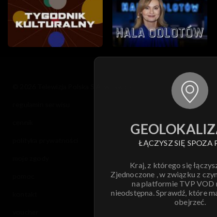
© 2026 Telewizja Polska S.A. w likwidacji
regulamin serwisu
cennik
GEOLOKALIZ
polityka prywatności
ŁĄCZYSZ SIĘ SPOZA 
moje zgody
Kraj, z którego się łączys
Zjednoczone , w związku z czy
pomoc
na platformie TVP VOD
nieodstępna. Sprawdź, które m
kontakt
obejrzeć.
voucher