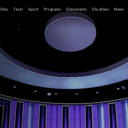
Filmy
Teatr
Sport
Programy
Dokumenty
Dla dzieci
News