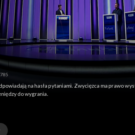
 785
odpowiadają na hasła pytaniami. Zwycięzca ma prawo wys
ieniędzy do wygrania.