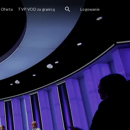
Oferta
TVP VOD za granicą
Logowanie