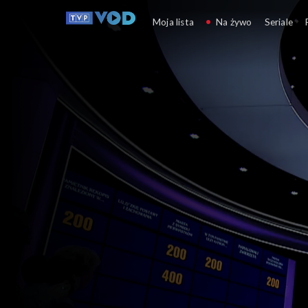
Va Banque
Moja lista
Na żywo
Seriale