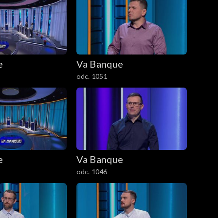
e
Va Banque
odc. 1051
e
Va Banque
odc. 1046