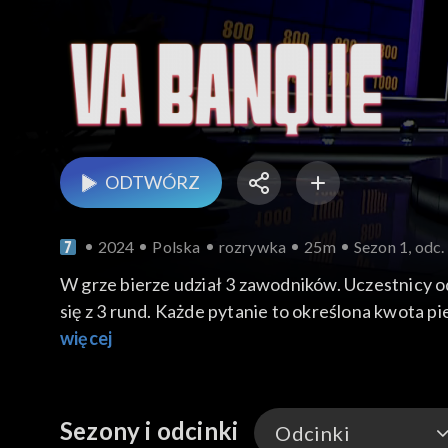
ODTWÓRZ
2024
Polska
rozrywka
25m
Sezon 1, odc.
W grze bierze udział 3 zawodników. Uczestnicy 
się z 3 rund. Każde pytanie to określona kwota p
więcej
Sezony i odcinki
Odcinki