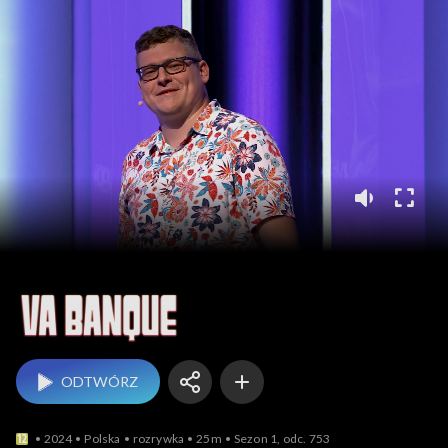
Va Banque
ODTWÓRZ
2024
Polska
rozrywka
25m
Sezon 1, odc. 753