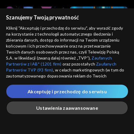
Szanujemy Twoją prywatność
Kliknij "Akceptuję i przechodzę do serwisu", aby wyrazić zgody
na korzystanie z technologii automatycznego śledzenia i
zbierania danych, dostęp do informacji na Twoim urządzeniu
Va Banque
Va Banque
końcowym i ich przechowywanie oraz na przetwarzanie
odc. 916
odc. 915
Twoich danych osobowych przez nas, czyli Telewizję Polską
S.A. w likwidacji (zwaną dalej również „TVP”),
Zaufanych
Partnerów z IAB* (1201 firm)
oraz pozostałych
Zaufanych
Partnerów TVP (93 firm)
, w celach marketingowych (w tym do
zautomatyzowanego dopasowania reklam do Twoich
zainteresowań i mierzenia ich skuteczności) i pozostałych,
które wskazujemy poniżej, a także zgody na udostępnianie
Akceptuję i przechodzę do serwisu
przez nas identyfikatora PPID do Google.
Va Banque
Va Banque
odc. 914
odc. 913
Twoje dane osobowe zbierane podczas odwiedzania przez
Ustawienia zaawansowane
Ciebie naszych
poszczególnych serwisów
zwanych dalej
„Portalem”, w tym informacje zapisywane za pomocą
technologii takich jak: pliki cookie, sygnalizatory WWW lub
innych podobnych technologii umożliwiających świadczenie
Główna
Szukaj
Moja lista
Na żywo
Więcej
dopasowanych i bezpiecznych usług, personalizację treści