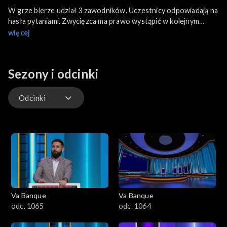
W grze bierze udział 3 zawodników. Uczestnicy odpowiadają na
hasła pytaniami. Zwycięzca ma prawo wystąpić w kolejnym
odcinku. Każdy odcinek składa się z 3 rund. Każde pytanie to
więcej
określona kwota pieniędzy do wygrania.
Sezony i odcinki
Odcinki
Odcinki
Va Banque
Va Banque
odc. 1065
odc. 1064