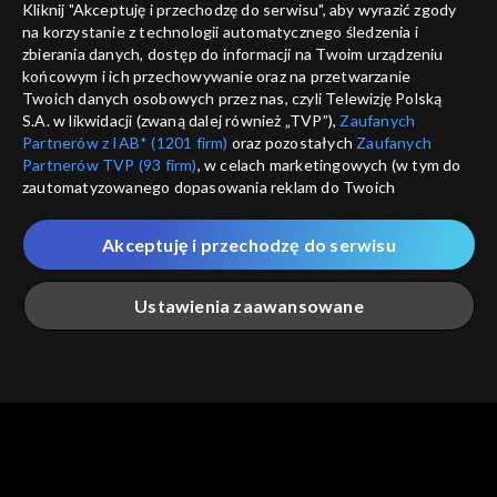
Kliknij "Akceptuję i przechodzę do serwisu", aby wyrazić zgody
informacje o dostawcy usług
na korzystanie z technologii automatycznego śledzenia i
ANULUJ
SP
zbierania danych, dostęp do informacji na Twoim urządzeniu
końcowym i ich przechowywanie oraz na przetwarzanie
Twoich danych osobowych przez nas, czyli Telewizję Polską
S.A. w likwidacji (zwaną dalej również „TVP”),
Zaufanych
Partnerów z IAB* (1201 firm)
oraz pozostałych
Zaufanych
Partnerów TVP (93 firm)
, w celach marketingowych (w tym do
zautomatyzowanego dopasowania reklam do Twoich
zainteresowań i mierzenia ich skuteczności) i pozostałych,
które wskazujemy poniżej, a także zgody na udostępnianie
Akceptuję i przechodzę do serwisu
przez nas identyfikatora PPID do Google.
Twoje dane osobowe zbierane podczas odwiedzania przez
Ustawienia zaawansowane
Ciebie naszych
poszczególnych serwisów
zwanych dalej
„Portalem”, w tym informacje zapisywane za pomocą
technologii takich jak: pliki cookie, sygnalizatory WWW lub
innych podobnych technologii umożliwiających świadczenie
Główna
Szukaj
Moja lista
Na żywo
Więcej
dopasowanych i bezpiecznych usług, personalizację treści
oraz reklam, udostępnianie funkcji mediów społecznościowych
oraz analizowanie ruchu w Internecie.
Twoje dane osobowe zbierane podczas odwiedzania przez