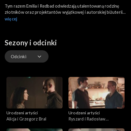
Tym razem Emilia i Redbad odwiedzają utalentowaną rodzinę
złotników oraz projektantów wyjątkowej i autorskiej biżuterii
artystycznej − rodzinę Bytomskich. Ich pierwszy warsztat
więcej
złotniczy w Warszawie powstał w 1973 roku w Warszawie.
Sezony i odcinki
Odcinki
Odcinki
Urodzeni artyści
Urodzeni artyści
Alicja i Grzegorz Bral
Ryszard i Radosław
Dembińscy