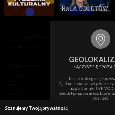
© 2026 Telewizja Polska S.A. w likwidacji
regulamin serwisu
cennik
GEOLOKALIZ
polityka prywatności
ŁĄCZYSZ SIĘ SPOZA 
moje zgody
Kraj, z którego się łączys
Zjednoczone , w związku z czy
pomoc
na platformie TVP VOD
nieodstępna. Sprawdź, które m
kontakt
obejrzeć.
voucher
Szanujemy Twoją prywatność
Nie pokazuj pon
dostępność