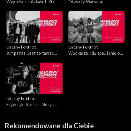
Wypożyczalnia kaset. Kto
Otwarty Warsztat
pamięta DVD-Video?
Rowerowy. Fabryka endorfin
Uliczny Foxtrot
Uliczny Foxtrot
Jumpstyle. Jest to taniec
Wędkarze. Idę spać i śnię o
energiczny!
rybach
Uliczny Foxtrot
Fryderyk: Stolarz. Muzyk.
Artysta. Fotograf
Rekomendowane dla Ciebie