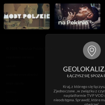
© 2026 Telewizja Polska S.A. w likwidacji
regulamin serwisu
cennik
GEOLOKALIZ
polityka prywatności
ŁĄCZYSZ SIĘ SPOZA 
moje zgody
Kraj, z którego się łączys
Zjednoczone , w związku z czy
pomoc
na platformie TVP VOD
nieodstępna. Sprawdź, które m
kontakt
obejrzeć.