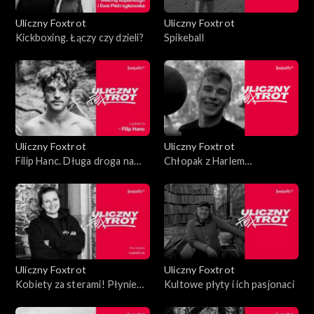
Uliczny Foxtrot
Uliczny Foxtrot
Kickboxing. Łączy czy dzieli?
Spikeball
Uliczny Foxtrot
Uliczny Foxtrot
Filip Hanc. Długa droga na
Chłopak z Harlem
matę
Globetrotters
Uliczny Foxtrot
Uliczny Foxtrot
Kobiety za sterami! Płyniemy
Kultowe płyty i ich pasjonaci
do Kina Żeglarz