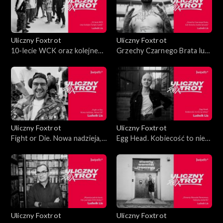
Uliczny Foxtrot
Uliczny Foxtrot
10-lecie WCK oraz kolejne
Grzechy Czarnego Brata lub
Święto Ławki
historia studia tatuażu
Uliczny Foxtrot
Uliczny Foxtrot
Fight or Die. Nowa nadzieja,
Egg Head. Kobiecość to nie
Nowa Sól
są włosy
Uliczny Foxtrot
Uliczny Foxtrot