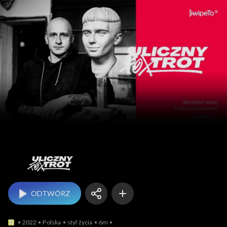
Uliczny Foxtrot
ODTWÓRZ
2022
Polska
styl życia
6m