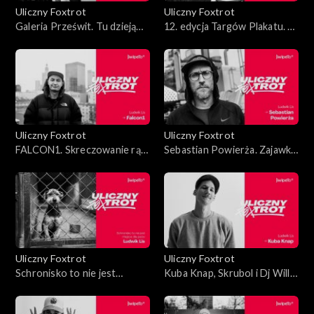
Uliczny Foxtrot
Uliczny Foxtrot
Galeria Prześwit. Tu dzieją
12. edycja Targów Plakatu. Ta
się cuda!
sztuka się nie starzeje!
Uliczny Foxtrot
Uliczny Foxtrot
FALCON1. Skreczowanie rąk
Sebastian Powierża. Zajawka
nie brudzi
szyta na miarę
Uliczny Foxtrot
Uliczny Foxtrot
Schronisko to nie jest
Kuba Knap, Skrubol i Dj Willy
miejsce dla psów
Mąka. Ostatnia trasa