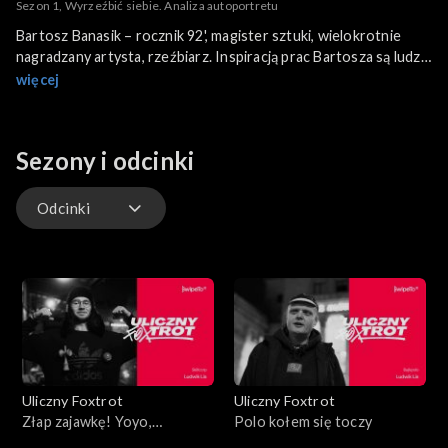
Sezon 1, Wyrzeźbić siebie. Analiza autoportretu
Bartosz Banasik – rocznik 92', magister sztuki, wielokrotnie
nagradzany artysta, rzeźbiarz. Inspiracją prac Bartosza są ludzie
i ich przeżycia. Artysta uważa, że każdy z nas jest dziełem
więcej
sztuki, które formuje się poprzez kontakty międzyludzkie.
Wpływ na nas mają rodzina, przyjaciele, ale również osoby
znane. To od nas zależy co stanie się częścią naszej duszy, a co
Sezony i odcinki
odrzucimy.
Odcinki
Odcinki
Uliczny Foxtrot
Uliczny Foxtrot
Złap zajawkę! Yoyo,
Polo kołem się toczy
Kendama, Balisong