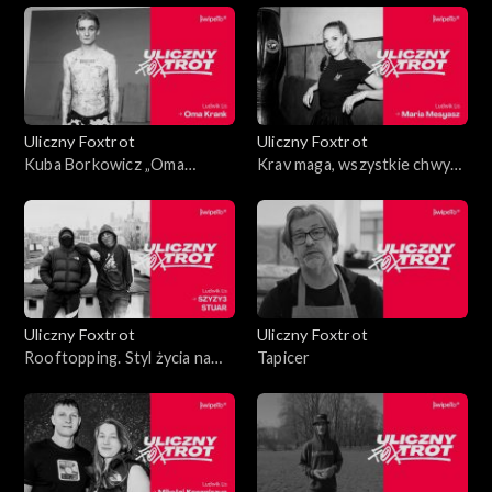
Uliczny Foxtrot
Uliczny Foxtrot
Kuba Borkowicz „Oma
Krav maga, wszystkie chwyty
Krank”. Moja skóra to
dozwolone
pamiętnik
Uliczny Foxtrot
Uliczny Foxtrot
Rooftopping. Styl życia na
Tapicer
krawędzi