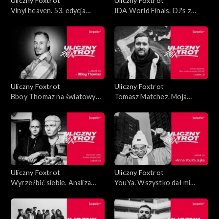
Uliczny Foxtrot
Uliczny Foxtrot
Vinyl heaven. 53. edycja
IDA World Finals. DJ's z
targów Mega Record i CD w
całego świata na zawodach w
Utrechcie
Krakowie
Uliczny Foxtrot
Uliczny Foxtrot
Bboy Thomaz na światowym
Tomasz Matchez. Moja
finale Red Bull BC One
sztuka przetrwa 500 lat!
Uliczny Foxtrot
Uliczny Foxtrot
Wyrzeźbić siebie. Analiza
YouYa. Wszystko dał mi
autoportretu
taniec