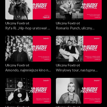
Uliczny Foxtrot
Uliczny Foxtrot
Ryfa Ri. „Hip-hop uratował mi
Romario Punch, uliczny
życie”
muzyk, którego odkrył
Coldplay
Uliczny Foxtrot
Uliczny Foxtrot
Amondo, najmniejsze kino na
Winylowy tour, następna
mapie Warszawy
stacja! Czyli Oskar w
Amsterdamie