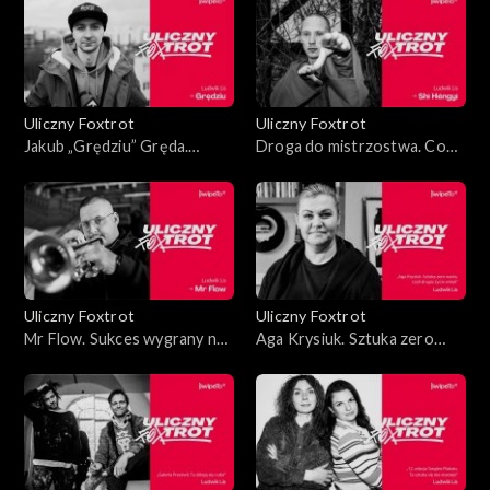
Uliczny Foxtrot
Uliczny Foxtrot
Jakub „Grędziu” Gręda.
Droga do mistrzostwa. Co
Miłość do kaset, czyli muza w
potrafią mnisi z Shaolin?
kieszeni
Uliczny Foxtrot
Uliczny Foxtrot
Mr Flow. Sukces wygrany na
Aga Krysiuk. Sztuka zero
trąbce
waste, czyli drugie życie
winyli