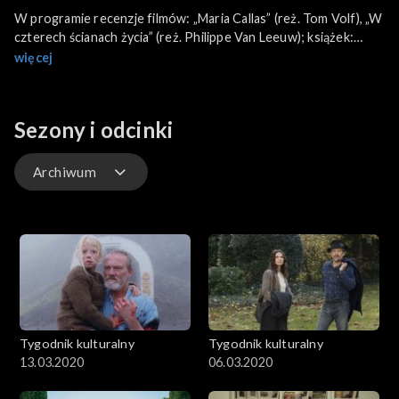
W programie recenzje filmów: „Maria Callas” (reż. Tom Volf), „W
czterech ścianach życia” (reż. Philippe Van Leeuw); książek:
„Księga wyjścia” Mikołaja Grynberga, „Granice marzeń. O
więcej
państwach nieuznawanych” Tomasza Grzywaczewskiego;
spektakli: „Czarownice z Eastwick” Johna Updike'a w reż. Jacka
Mikołajczyka w Teatrze Syrena w Warszawie, „Pijani” Iwana
Sezony i odcinki
Wyrypajewa w reż. Norberta Rakowskiego w Teatrze
Współczesnym w Szczecinie; wystaw: „Edi Hila. Malarz
transformacji” w Muzeum Sztuki Nowoczesnej w Warszawie,
Archiwum
„Obcy w domu. Wokół Marca '68” w Muzeum Historii Żydów
Polskich POLIN (kuratorki wystawy Justyna Koszarska-Szulc i
Odcinki
Natalia Romik są gośćmi specjalnymi).
Archiwum
Tygodnik kulturalny
Tygodnik kulturalny
13.03.2020
06.03.2020