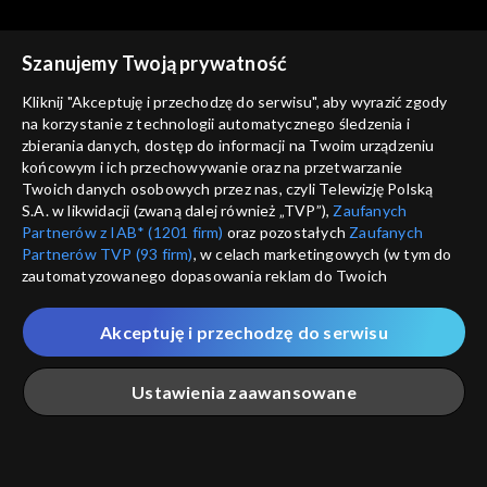
Szanujemy Twoją prywatność
Kliknij "Akceptuję i przechodzę do serwisu", aby wyrazić zgody
na korzystanie z technologii automatycznego śledzenia i
zbierania danych, dostęp do informacji na Twoim urządzeniu
Tygodnik kulturalny
Tygodnik kulturalny
końcowym i ich przechowywanie oraz na przetwarzanie
01.04.2016
25.03.2016
Twoich danych osobowych przez nas, czyli Telewizję Polską
S.A. w likwidacji (zwaną dalej również „TVP”),
Zaufanych
Partnerów z IAB* (1201 firm)
oraz pozostałych
Zaufanych
Partnerów TVP (93 firm)
, w celach marketingowych (w tym do
zautomatyzowanego dopasowania reklam do Twoich
zainteresowań i mierzenia ich skuteczności) i pozostałych,
które wskazujemy poniżej, a także zgody na udostępnianie
Akceptuję i przechodzę do serwisu
przez nas identyfikatora PPID do Google.
Tygodnik kulturalny
Tygodnik kulturalny
18.03.2016
26.02.2016
Twoje dane osobowe zbierane podczas odwiedzania przez
Ustawienia zaawansowane
Ciebie naszych
poszczególnych serwisów
zwanych dalej
„Portalem”, w tym informacje zapisywane za pomocą
technologii takich jak: pliki cookie, sygnalizatory WWW lub
innych podobnych technologii umożliwiających świadczenie
Główna
Szukaj
Moja lista
Na żywo
Więcej
dopasowanych i bezpiecznych usług, personalizację treści