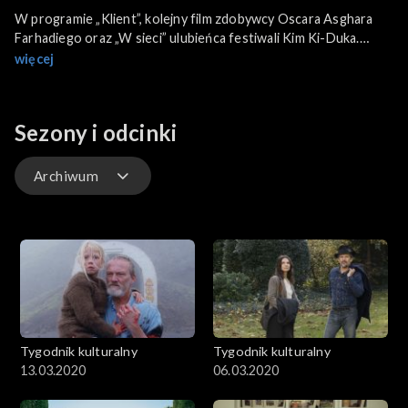
W programie „Klient”, kolejny film zdobywcy Oscara Asghara
Farhadiego oraz „W sieci” ulubieńca festiwali Kim Ki-Duka.
Także rozmowa o „Fantazji” – nowym spektaklu Anny
więcej
Karasińskiej. Iwo Zmyślony opowiada, co możemy zobaczyć w
Muzeum nad Wisłą, a gościem specjalnym jest Kuba Więcek,
którego album „Another Raindrop” właśnie trafił na sklepowe
Sezony i odcinki
półki.
Archiwum
Odcinki
Archiwum
Tygodnik kulturalny
Tygodnik kulturalny
13.03.2020
06.03.2020