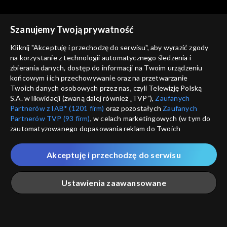
Szanujemy Twoją prywatność
Kliknij "Akceptuję i przechodzę do serwisu", aby wyrazić zgody
na korzystanie z technologii automatycznego śledzenia i
zbierania danych, dostęp do informacji na Twoim urządzeniu
Tygodnik kulturalny
Tygodnik kulturalny
końcowym i ich przechowywanie oraz na przetwarzanie
01.04.2016
25.03.2016
Twoich danych osobowych przez nas, czyli Telewizję Polską
S.A. w likwidacji (zwaną dalej również „TVP”),
Zaufanych
Partnerów z IAB* (1201 firm)
oraz pozostałych
Zaufanych
Partnerów TVP (93 firm)
, w celach marketingowych (w tym do
zautomatyzowanego dopasowania reklam do Twoich
zainteresowań i mierzenia ich skuteczności) i pozostałych,
które wskazujemy poniżej, a także zgody na udostępnianie
Akceptuję i przechodzę do serwisu
przez nas identyfikatora PPID do Google.
Tygodnik kulturalny
Tygodnik kulturalny
18.03.2016
26.02.2016
Twoje dane osobowe zbierane podczas odwiedzania przez
Ustawienia zaawansowane
Ciebie naszych
poszczególnych serwisów
zwanych dalej
„Portalem”, w tym informacje zapisywane za pomocą
technologii takich jak: pliki cookie, sygnalizatory WWW lub
innych podobnych technologii umożliwiających świadczenie
Główna
Szukaj
Moja lista
Na żywo
Więcej
dopasowanych i bezpiecznych usług, personalizację treści