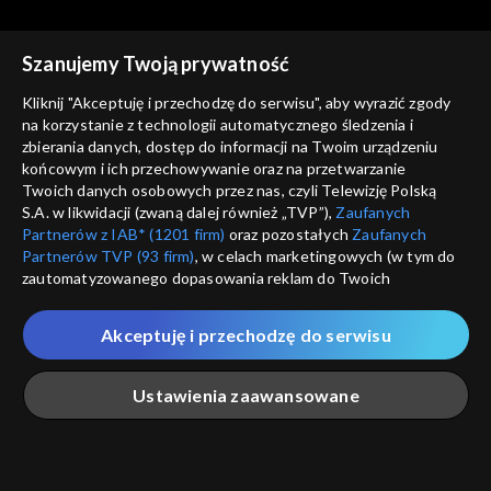
Szanujemy Twoją prywatność
Kliknij "Akceptuję i przechodzę do serwisu", aby wyrazić zgody
na korzystanie z technologii automatycznego śledzenia i
zbierania danych, dostęp do informacji na Twoim urządzeniu
Tygodnik kulturalny
Tygodnik kulturalny
końcowym i ich przechowywanie oraz na przetwarzanie
01.04.2016
25.03.2016
Twoich danych osobowych przez nas, czyli Telewizję Polską
S.A. w likwidacji (zwaną dalej również „TVP”),
Zaufanych
Partnerów z IAB* (1201 firm)
oraz pozostałych
Zaufanych
Partnerów TVP (93 firm)
, w celach marketingowych (w tym do
zautomatyzowanego dopasowania reklam do Twoich
zainteresowań i mierzenia ich skuteczności) i pozostałych,
które wskazujemy poniżej, a także zgody na udostępnianie
Akceptuję i przechodzę do serwisu
przez nas identyfikatora PPID do Google.
Tygodnik kulturalny
Tygodnik kulturalny
18.03.2016
26.02.2016
Twoje dane osobowe zbierane podczas odwiedzania przez
Ustawienia zaawansowane
Ciebie naszych
poszczególnych serwisów
zwanych dalej
„Portalem”, w tym informacje zapisywane za pomocą
technologii takich jak: pliki cookie, sygnalizatory WWW lub
innych podobnych technologii umożliwiających świadczenie
Główna
Szukaj
Moja lista
Na żywo
Więcej
dopasowanych i bezpiecznych usług, personalizację treści