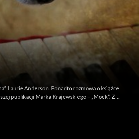
sa” Laurie Anderson. Ponadto rozmowa o książce
owszej publikacji Marka Krajewskiego – „Mock”. Z
er” oraz Warpaint – „Heads Up”. Gościem specjalnym odcinka jest reżyser Jan P. Matuszyński.