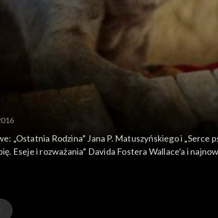
2016
: „Ostatnia Rodzina” Jana P. Matuszyńskiego i „Serce p
bię. Eseje i rozważania” Davida Fostera Wallace'a i najn
muzycznych nowości o płytach: Pixies – „Head Carri