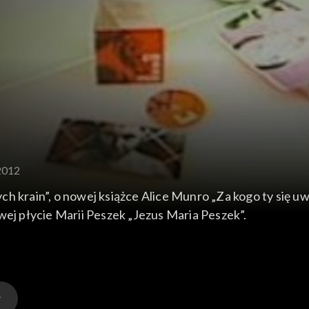
2012
ch krain”, o nowej książce Alice Munro „Za kogo ty się
wej płycie Marii Peszek „Jezus Maria Peszek”.