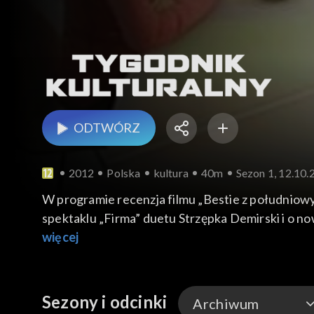
ODTWÓRZ
2012
Polska
kultura
40m
Sezon 1, 12.10.
W programie recenzja filmu „Bestie z południowy
spektaklu „Firma” duetu Strzępka Demirski i o no
więcej
Sezony i odcinki
Archiwum