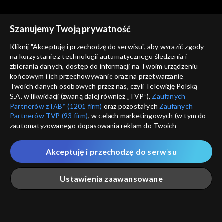
Szanujemy Twoją prywatność
Tygodnik kulturalny
Tygodnik kulturalny
Kliknij "Akceptuję i przechodzę do serwisu", aby wyrazić zgody
01.04.2016
25.03.2016
na korzystanie z technologii automatycznego śledzenia i
zbierania danych, dostęp do informacji na Twoim urządzeniu
końcowym i ich przechowywanie oraz na przetwarzanie
Twoich danych osobowych przez nas, czyli Telewizję Polską
S.A. w likwidacji (zwaną dalej również „TVP”),
Zaufanych
Partnerów z IAB* (1201 firm)
oraz pozostałych
Zaufanych
Partnerów TVP (93 firm)
, w celach marketingowych (w tym do
zautomatyzowanego dopasowania reklam do Twoich
Tygodnik kulturalny
Tygodnik kulturalny
zainteresowań i mierzenia ich skuteczności) i pozostałych,
18.03.2016
26.02.2016
które wskazujemy poniżej, a także zgody na udostępnianie
Akceptuję i przechodzę do serwisu
przez nas identyfikatora PPID do Google.
Twoje dane osobowe zbierane podczas odwiedzania przez
Ustawienia zaawansowane
Ciebie naszych
poszczególnych serwisów
zwanych dalej
„Portalem”, w tym informacje zapisywane za pomocą
technologii takich jak: pliki cookie, sygnalizatory WWW lub
innych podobnych technologii umożliwiających świadczenie
Główna
Szukaj
Moja lista
Na żywo
Więcej
Tygodnik kulturalny
Tygodnik kulturalny
dopasowanych i bezpiecznych usług, personalizację treści