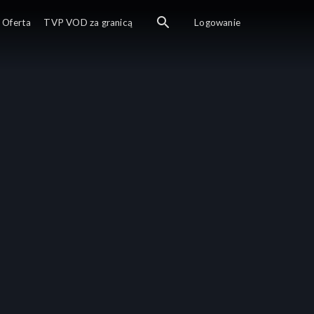
Oferta
TVP VOD za granicą
Logowanie