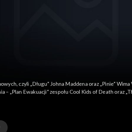
mowych, czyli „Długu” Johna Maddena oraz „Pinie” Wim
– „Plan Ewakuacji” zespołu Cool Kids of Death oraz „T
serii Jacquesa Lasalle'a.