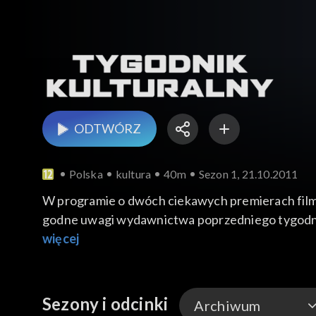
ODTWÓRZ
Polska
kultura
40m
Sezon 1, 21.10.2011
W programie o dwóch ciekawych premierach fil
godne uwagi wydawnictwa poprzedniego tygodnia 
teatralnych natomiast „Szkoła żon” Moliera w reży
więcej
Sezony i odcinki
Archiwum