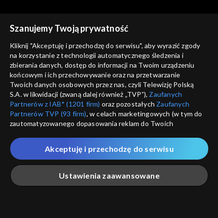
Szanujemy Twoją prywatność
Tygodnik kulturalny
Tygodnik kulturalny
Kliknij "Akceptuję i przechodzę do serwisu", aby wyrazić zgody
01.04.2016
25.03.2016
na korzystanie z technologii automatycznego śledzenia i
zbierania danych, dostęp do informacji na Twoim urządzeniu
końcowym i ich przechowywanie oraz na przetwarzanie
Twoich danych osobowych przez nas, czyli Telewizję Polską
S.A. w likwidacji (zwaną dalej również „TVP”),
Zaufanych
Partnerów z IAB* (1201 firm)
oraz pozostałych
Zaufanych
Partnerów TVP (93 firm)
, w celach marketingowych (w tym do
zautomatyzowanego dopasowania reklam do Twoich
Tygodnik kulturalny
Tygodnik kulturalny
zainteresowań i mierzenia ich skuteczności) i pozostałych,
18.03.2016
26.02.2016
które wskazujemy poniżej, a także zgody na udostępnianie
Akceptuję i przechodzę do serwisu
przez nas identyfikatora PPID do Google.
Twoje dane osobowe zbierane podczas odwiedzania przez
Ustawienia zaawansowane
Ciebie naszych
poszczególnych serwisów
zwanych dalej
„Portalem”, w tym informacje zapisywane za pomocą
technologii takich jak: pliki cookie, sygnalizatory WWW lub
innych podobnych technologii umożliwiających świadczenie
Główna
Szukaj
Moja lista
Na żywo
Więcej
Tygodnik kulturalny
Tygodnik kulturalny
dopasowanych i bezpiecznych usług, personalizację treści