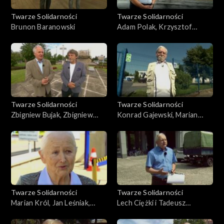
Twarze Solidarności
Twarze Solidarności
Brunon Baranowski
Adam Polak, Krzysztof
Blicharczyk
Twarze Solidarności
Twarze Solidarności
Zbigniew Bujak, Zbigniew
Konrad Gajewski, Marian
Janas
Stawicki
Twarze Solidarności
Twarze Solidarności
Marian Król, Jan Leśniak,
Lech Ciężki i Tadeusz
Urszula Radek
Bednarski,