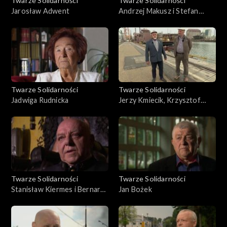
Twarze Solidarności
Twarze Solidarności
Jarosław Adwent
Andrzej Makusz i Stefan
Czardobyn
Twarze Solidarności
Twarze Solidarności
Jadwiga Rudnicka
Jerzy Kmiecik, Krzysztof
Żmuda
Twarze Solidarności
Twarze Solidarności
Stanisław Kiermes i Bernard
Jan Bożek
Niemiec