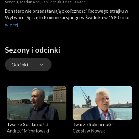
Sezon 1, Marian Król, Jan Leśniak, Urszula Radek
Bohaterowie przedstawiają okoliczności lipcowego strajku w
Wytwórni Sprzętu Komunikacyjnego w Świdniku w 1980 roku.
Wśród nich: Urszula Radek z Wydziału Głównego Technologa
więcej
WSK Świdnik, Jan Leśniak, pracownik Wydziału
Śmigłowcowego oraz Marian Król, frezer i szlifierz.
Sezony i odcinki
Odcinki
Odcinki
Twarze Solidarności
Twarze Solidarności
Andrzej Michałowski
Czesław Nowak