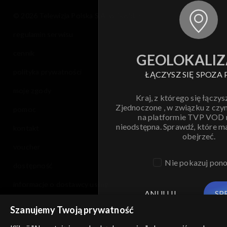
© 2026 Telewizja Polska S.A. w likwidacji
regulamin serwisu
cennik
GEOLOKALIZ
polityka prywatności
ŁĄCZYSZ SIĘ SPOZA 
moje zgody
Kraj, z którego się łączys
Zjednoczone , w związku z czy
pomoc
na platformie TVP VOD
nieodstępna. Sprawdź, które m
kontakt
obejrzeć.
voucher
Nie pokazuj pon
dostępność
informacje o dostawcy usług
ANULUJ
SP
Szanujemy Twoją prywatność