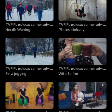
TVP.PL poleca: cenne rady i
TVP.PL poleca: cenne rady i
ciekawostki
Nordic Walking
ciekawostki
Pilates kliniczny
TVP.PL poleca: cenne rady i
TVP.PL poleca: cenne rady i
ciekawostki
Slow jogging
ciekawostki
Witarianizm