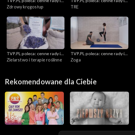
TVP.PL poleca: cenne rady i
TVP.PL poleca: cenne rady i
ciekawostki
Zdrowy kręgosłup
ciekawostki
TRE
TVP.PL poleca: cenne rady i
TVP.PL poleca: cenne rady i
ciekawostki
Zielarstwo i terapie roślinne
ciekawostki
Zoga
Rekomendowane dla Ciebie