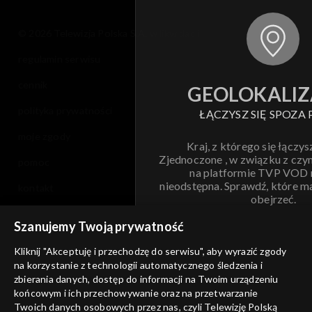
© 2026 Telewizja Polska S.A. w likwidacji
regulamin serwisu
cennik
GEOLOKALIZ
polityka prywatności
ŁĄCZYSZ SIĘ SPOZA 
moje zgody
Kraj, z którego się łączys
Zjednoczone , w związku z czy
pomoc
na platformie TVP VOD
nieodstępna. Sprawdź, które m
kontakt
obejrzeć.
voucher
Szanujemy Twoją prywatność
Nie pokazuj pon
dostępność
Kliknij "Akceptuję i przechodzę do serwisu", aby wyrazić zgody
informacje o dostawcy usług
na korzystanie z technologii automatycznego śledzenia i
ANULUJ
SP
zbierania danych, dostęp do informacji na Twoim urządzeniu
końcowym i ich przechowywanie oraz na przetwarzanie
Twoich danych osobowych przez nas, czyli Telewizję Polską