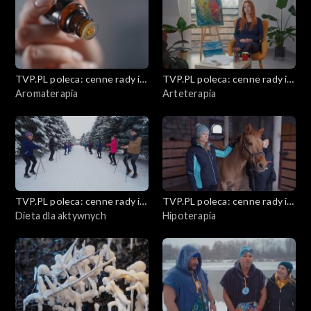
Staropolskie zabawy i tradycje
Kobiece sprawy
Jarmarki świąteczne
TVP.PL poleca: cenne rady i
TVP.PL poleca: cenne rady i
ciekawostki
Aromaterapia
ciekawostki
Arteterapia
Metamorfoza mieszkania bez remontu
Zrób to sam
Zimnolubni – Zima w mieście z dziećmi
TVP.PL poleca: cenne rady i
TVP.PL poleca: cenne rady i
Morsowanie
ciekawostki
Dieta dla aktywnych
ciekawostki
Hipoterapia
Moda na zimę
Edukacja finansowa