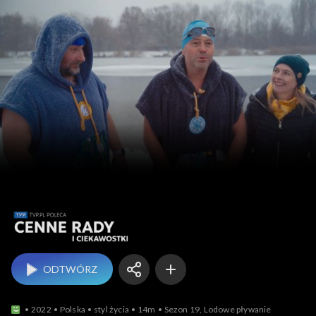
TVP.PL p
ODTWÓRZ
2022
Polska
styl życia
14m
Sezon 19, Lodowe pływanie