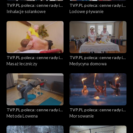
Edukacja medialna
TVP.PL poleca: cenne rady i
TVP.PL poleca: cenne rady i
ciekawostki
Inhalacje solankowe
ciekawostki
Lodowe pływanie
5 minut zdrowia
Budowanie świadomości konsumenckiej
Kuchnia Dantego
TVP.PL poleca: cenne rady i
TVP.PL poleca: cenne rady i
Sylwestrowe kreacje
ciekawostki
Masaż leczniczy
ciekawostki
Medycyna domowa
Zapytaj prawnika
Medycyna holistyczna
Wielkanocny czas
TVP.PL poleca: cenne rady i
TVP.PL poleca: cenne rady i
ciekawostki
Metoda Lowena
ciekawostki
Morsowanie