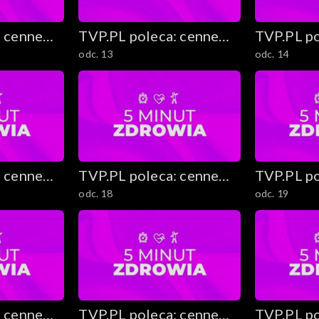
: cenne
TVP.PL poleca: cenne
TVP.PL po
odc. 13
odc. 14
stki
rady i ciekawostki
rady i ci
a
: cenne
TVP.PL poleca: cenne
TVP.PL po
sumenckiej
odc. 18
odc. 19
stki
rady i ciekawostki
rady i ci
: cenne
TVP.PL poleca: cenne
TVP.PL po