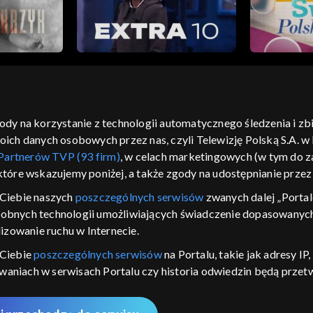
gody na korzystanie z technologii automatycznego śledzenia i z
h danych osobowych przez nas, czyli Telewizję Polską S.A. w l
moje zgody
pomoc
kontakt
voucher
dostępno
Partnerów TVP (93 firm)
, w celach marketingowych (w tym do
CJA
 które wskazujemy poniżej, a także zgody na udostępnianie prze
LSKI
Ciebie naszych
poszczególnych serwisów
zwanych dalej „Portal
dobnych technologii umożliwiających świadczenie dopasowanych i
y Zjednoczone ,
 platformie TVP
izowanie ruchu w Internecie.
awdź, które
 Ciebie
poszczególnych serwisów
na Portalu, takie jak adresy I
zeć.
iwaniach w serwisach Portalu czy historia odwiedzin będą prze
ępujących celów i funkcji: przechowywania informacji na urządz
nie
sonalizowanych reklam, tworzenia profilu spersonalizowanych t