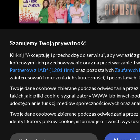
Szanujemy Twoją prywatność
© 2026 Telewizja Polska S.A. w likwidacji
Kliknij "Akceptuję i przechodzę do serwisu", aby wyrazić z
końcowym i ich przechowywanie oraz na przetwarzanie Twoic
regulamin serwisu
cennik
polityka prywatności
Partnerów z IAB* (1201 firm)
oraz pozostałych
Zaufanych 
GEOLOKALIZA
zainteresowań i mierzenia ich skuteczności) i pozostałych,
ŁĄCZYSZ SIĘ SPOZA PO
Twoje dane osobowe zbierane podczas odwiedzania przez 
takich jak: pliki cookie, sygnalizatory WWW lub innych po
Kraj, z którego się łączysz, to Stan
w związku z czym część tytułów na
udostępnianie funkcji mediów społecznościowych oraz anal
VOD może być nieodstępna. Spr
Twoje dane osobowe zbierane podczas odwiedzania przez
materiały możesz obejr
identyfikatory plików cookie, informacje o Twoich wyszuk
pozostałych
Zaufanych Partnerów TVP
dla realizacji nast
Nie pokazuj ponow
wyboru spersonalizowanych reklam, tworzenia profilu sper