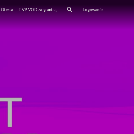
Oferta
TVP VOD za granicą
Logowanie