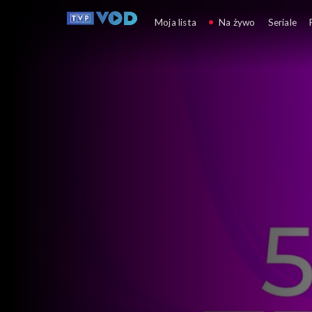
TVP.PL p
Moja lista
Na żywo
Seriale