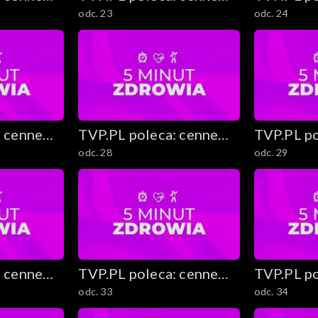
odc. 23
odc. 24
stki
rady i ciekawostki
rady i ci
: cenne
TVP.PL poleca: cenne
TVP.PL po
odc. 28
odc. 29
stki
rady i ciekawostki
rady i ci
: cenne
TVP.PL poleca: cenne
TVP.PL po
odc. 33
odc. 34
stki
rady i ciekawostki
rady i ci