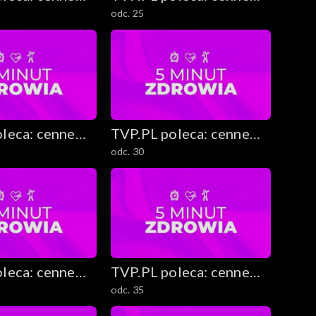
odc. 25
ekawostki
rady i ciekawostki
leca: cenne
TVP.PL poleca: cenne
odc. 30
ekawostki
rady i ciekawostki
leca: cenne
TVP.PL poleca: cenne
odc. 35
ekawostki
rady i ciekawostki