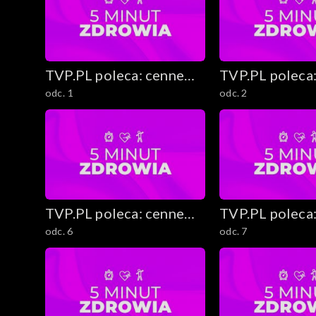
Gwiazdy pod lupą
Jak dbać o zdrowie psychi
TVP.PL poleca: cenne
TVP.PL poleca
Porady eksperta
odc. 1
odc. 2
rady i ciekawostki
rady i ciekawo
Staropolskie zabawy i tradycje
Kobiece sprawy
Jarmarki świąteczne
TVP.PL poleca: cenne
TVP.PL poleca
Metamorfoza mieszkania bez remontu
odc. 6
odc. 7
rady i ciekawostki
rady i ciekawo
Zrób to sam
Zimnolubni – Zima w mieście z dziećmi