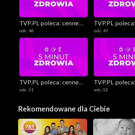
TVP.PL poleca: cenne
TVP.PL poleca
odc. 46
odc. 47
rady i ciekawostki
rady i ciekawo
TVP.PL poleca: cenne
TVP.PL poleca
odc. 51
odc. 52
rady i ciekawostki
rady i ciekawo
Rekomendowane dla Ciebie