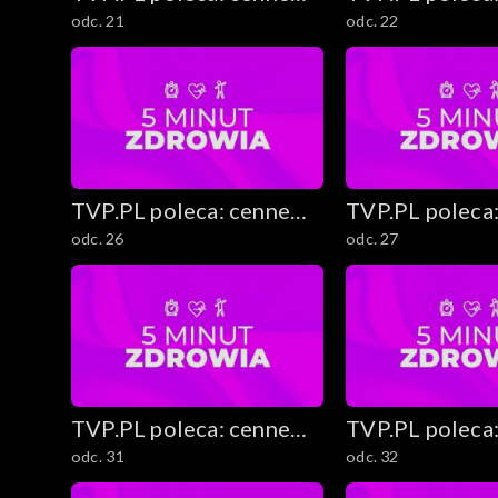
Medycyna holistyczna
odc. 21
odc. 22
rady i ciekawostki
rady i ciekawo
Wielkanocny czas
TVP.PL poleca: cenne
TVP.PL poleca
odc. 26
odc. 27
rady i ciekawostki
rady i ciekawo
TVP.PL poleca: cenne
TVP.PL poleca
odc. 31
odc. 32
rady i ciekawostki
rady i ciekawo