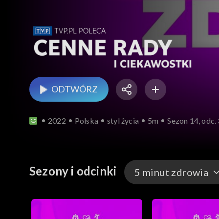
ODTWÓRZ
2022
Polska
styl życia
5m
Sezon 14, odc.
Sezony i odcinki
5 minut zdrowia
Proste i tanie przystawki karna