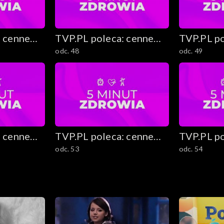
: cenne
TVP.PL poleca: cenne
TVP.PL po
odc. 48
odc. 49
stki
rady i ciekawostki
rady i ci
: cenne
TVP.PL poleca: cenne
TVP.PL po
odc. 53
odc. 54
stki
rady i ciekawostki
rady i ci