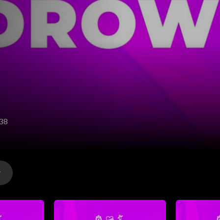
 38
wałowe