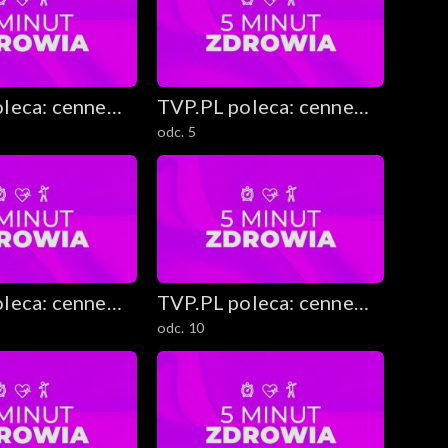
leca: cenne
TVP.PL poleca: cenne
odc. 5
ekawostki
rady i ciekawostki
leca: cenne
TVP.PL poleca: cenne
odc. 10
ekawostki
rady i ciekawostki