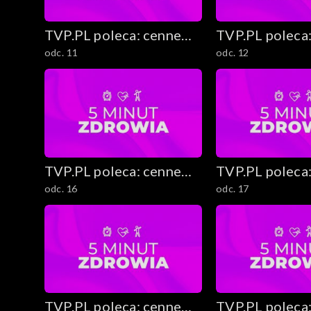
Morsowanie
TVP.PL poleca: cenne
TVP.PL poleca
Moda na zimę
odc. 11
odc. 12
rady i ciekawostki
rady i ciekawo
Edukacja finansowa
Edukacja medialn
5 minut zdrowia
TVP.PL poleca: cenne
TVP.PL poleca
Budowanie świadomości kon
odc. 16
odc. 17
rady i ciekawostki
rady i ciekawo
Kuchnia Dantego
Sylwestrowe kreacje
Zapytaj prawnika
TVP.PL poleca: cenne
TVP.PL poleca