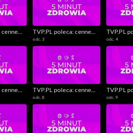
czne
: cenne
TVP.PL poleca: cenne
TVP.PL po
odc. 3
odc. 4
stki
rady i ciekawostki
rady i ci
: cenne
TVP.PL poleca: cenne
TVP.PL po
odc. 8
odc. 9
stki
rady i ciekawostki
rady i ci