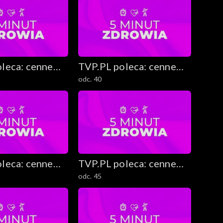
leca: cenne
TVP.PL poleca: cenne
odc. 40
ekawostki
rady i ciekawostki
leca: cenne
TVP.PL poleca: cenne
odc. 45
ekawostki
rady i ciekawostki