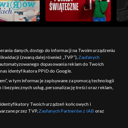
bierania danych, dostęp do informacji na Twoim urządzeniu
ikwidacji (zwaną dalej również „TVP”),
Zaufanych
ść
informacje o dostawcy usług
 zautomatyzowanego dopasowania reklam do Twoich
z nas identyfikatora PPID do Google.
em”, w tym informacje zapisywane za pomocą technologii
 bezpiecznych usług, personalizację treści oraz reklam,
P, identyfikatory Twoich urządzeń końcowych i
twarzane przez TVP,
Zaufanych Partnerów z IAB
oraz
eniu lub dostęp do nich, wyboru podstawowych reklam,
reści, wyboru spersonalizowanych treści, pomiaru