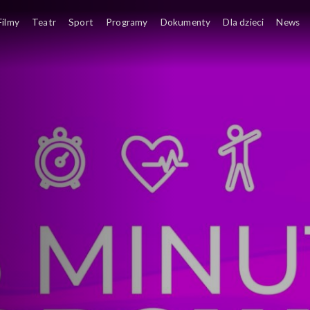
oleca: cenne rady i ciekawostki
Filmy
Teatr
Sport
Programy
Dokumenty
Dla dzieci
News