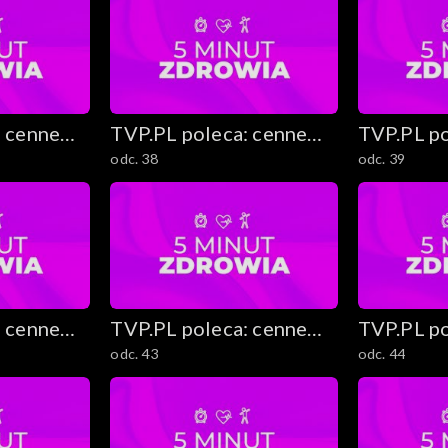
: cenne
TVP.PL poleca: cenne
TVP.PL po
odc. 38
odc. 39
stki
rady i ciekawostki
rady i ci
: cenne
TVP.PL poleca: cenne
TVP.PL po
odc. 43
odc. 44
stki
rady i ciekawostki
rady i ci