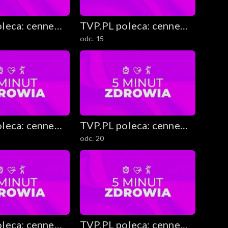
leca: cenne
TVP.PL poleca: cenne
odc. 15
ekawostki
rady i ciekawostki
leca: cenne
TVP.PL poleca: cenne
odc. 20
ekawostki
rady i ciekawostki
leca: cenne
TVP.PL poleca: cenne