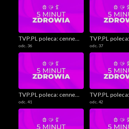
TVP.PL poleca: cenne
TVP.PL poleca
odc. 36
odc. 37
rady i ciekawostki
rady i ciekawo
TVP.PL poleca: cenne
TVP.PL poleca
odc. 41
odc. 42
rady i ciekawostki
rady i ciekawo