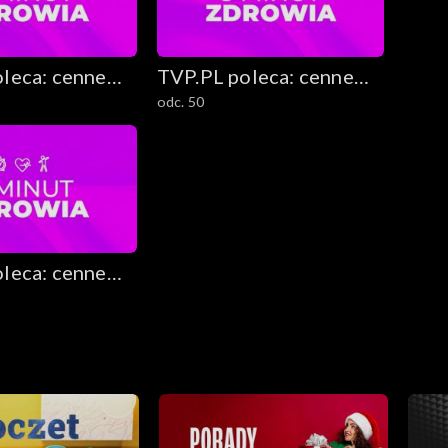
leca: cenne
TVP.PL poleca: cenne
odc. 50
ekawostki
rady i ciekawostki
leca: cenne
ekawostki