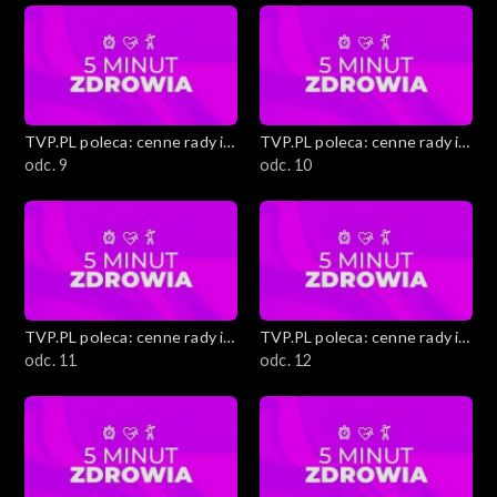
Budowanie świadomości konsumenckiej
Kuchnia Dantego
TVP.PL poleca: cenne rady i
TVP.PL poleca: cenne rady i
Sylwestrowe kreacje
ciekawostki
odc. 9
ciekawostki
odc. 10
Zapytaj prawnika
Medycyna holistyczna
Wielkanocny czas
TVP.PL poleca: cenne rady i
TVP.PL poleca: cenne rady i
ciekawostki
odc. 11
ciekawostki
odc. 12