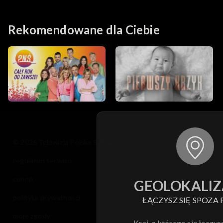
Rekomendowane dla Ciebie
© 2026 Telewizja Polska S.A. w likwidacji
regulamin serwisu
cennik
GEOLOKALIZ
polityka prywatności
ŁĄCZYSZ SIĘ SPOZA 
moje zgody
Kraj, z którego się łączys