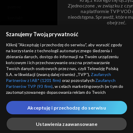
Zjednoczone , w związku z czy
pomoc
na platformie TVP VOD
nieodstępna. Sprawdź, które m
kontakt
obejrzeć.
voucher
Szanujemy Twoją prywatność
Nie pokazuj pon
dostępność
Kliknij "Akceptuję i przechodzę do serwisu", aby wyrazić zgody
informacje o dostawcy usług
na korzystanie z technologii automatycznego śledzenia i
ANULUJ
SP
zbierania danych, dostęp do informacji na Twoim urządzeniu
końcowym i ich przechowywanie oraz na przetwarzanie
Twoich danych osobowych przez nas, czyli Telewizję Polską
S.A. w likwidacji (zwaną dalej również „TVP”),
Zaufanych
Partnerów z IAB* (1201 firm)
oraz pozostałych
Zaufanych
Partnerów TVP (93 firm)
, w celach marketingowych (w tym do
zautomatyzowanego dopasowania reklam do Twoich
zainteresowań i mierzenia ich skuteczności) i pozostałych,
które wskazujemy poniżej, a także zgody na udostępnianie
Akceptuję i przechodzę do serwisu
przez nas identyfikatora PPID do Google.
Twoje dane osobowe zbierane podczas odwiedzania przez
Ustawienia zaawansowane
Ciebie naszych
poszczególnych serwisów
zwanych dalej
„Portalem”, w tym informacje zapisywane za pomocą