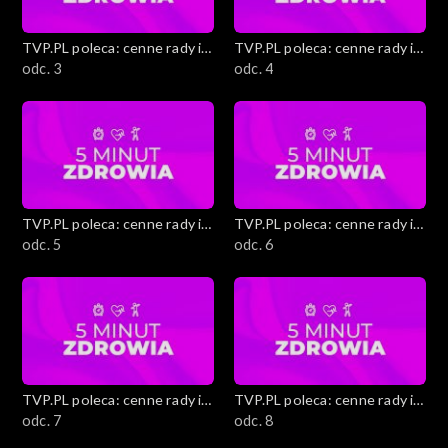
Jarmarki świąteczne
TVP.PL poleca: cenne rady i
TVP.PL poleca: cenne rady i
ciekawostki
odc. 3
ciekawostki
odc. 4
Metamorfoza mieszkania bez remontu
Zrób to sam
Zimnolubni – Zima w mieście z dziećmi
TVP.PL poleca: cenne rady i
TVP.PL poleca: cenne rady i
Morsowanie
ciekawostki
odc. 5
ciekawostki
odc. 6
Moda na zimę
Edukacja finansowa
Edukacja medialna
TVP.PL poleca: cenne rady i
TVP.PL poleca: cenne rady i
ciekawostki
odc. 7
ciekawostki
odc. 8
5 minut zdrowia