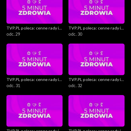
TVP.PL poleca: cenne rady i
TVP.PL poleca: cenne rady i
ciekawostki
odc. 29
ciekawostki
odc. 30
TVP.PL poleca: cenne rady i
TVP.PL poleca: cenne rady i
ciekawostki
odc. 31
ciekawostki
odc. 32
TVP.PL poleca: cenne rady i
TVP.PL poleca: cenne rady i