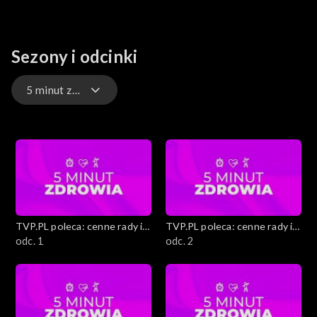
Sezony i odcinki
5 minut zdrowia
Proste i tanie przystawki karnawałowe
Gwiazdy pod lupą
Jak dbać o zdrowie psychiczne
TVP.PL poleca: cenne rady i
TVP.PL poleca: cenne rady i
Porady eksperta
ciekawostki
odc. 1
ciekawostki
odc. 2
Staropolskie zabawy i tradycje
Kobiece sprawy