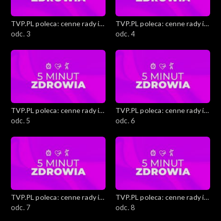
Jarmarki świąteczne
TVP.PL poleca: cenne rady i
TVP.PL poleca: cenne rady i
ciekawostki
odc. 3
ciekawostki
odc. 4
Metamorfoza mieszkania bez remontu
Zrób to sam
Zimnolubni – Zima w mieście z dziećmi
TVP.PL poleca: cenne rady i
TVP.PL poleca: cenne rady i
Morsowanie
ciekawostki
odc. 5
ciekawostki
odc. 6
Moda na zimę
Edukacja finansowa
Edukacja medialna
TVP.PL poleca: cenne rady i
TVP.PL poleca: cenne rady i
ciekawostki
odc. 7
ciekawostki
odc. 8
5 minut zdrowia