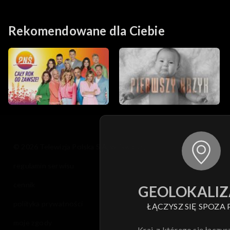
Rekomendowane dla Ciebie
© 2026 Telewizja Polska S.A. w likwidacji
regulamin serwisu
cennik
GEOLOKALIZ
polityka prywatności
ŁĄCZYSZ SIĘ SPOZA 
moje zgody
Kraj, z którego się łączys