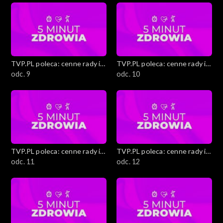
Budowanie świadomości konsumenckiej
Kuchnia Dantego
TVP.PL poleca: cenne rady i
TVP.PL poleca: cenne rady i
Sylwestrowe kreacje
ciekawostki
odc. 9
ciekawostki
odc. 10
Zapytaj prawnika
Medycyna holistyczna
Wielkanocny czas
TVP.PL poleca: cenne rady i
TVP.PL poleca: cenne rady i
ciekawostki
odc. 11
ciekawostki
odc. 12