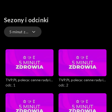
Sezony i odcinki
5 minut zdrowia
Proste i tanie przystawki karnawałowe
Gwiazdy pod lupą
Jak dbać o zdrowie psychiczne
TVP.PL poleca: cenne rady i
TVP.PL poleca: cenne rady i
Porady eksperta
ciekawostki
odc. 1
ciekawostki
odc. 2
Staropolskie zabawy i tradycje
Kobiece sprawy