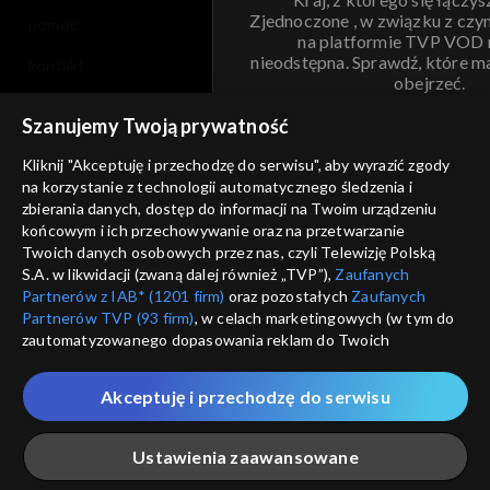
Zjednoczone , w związku z czy
pomoc
na platformie TVP VOD
nieodstępna. Sprawdź, które m
kontakt
obejrzeć.
voucher
Szanujemy Twoją prywatność
Nie pokazuj pon
dostępność
Kliknij "Akceptuję i przechodzę do serwisu", aby wyrazić zgody
informacje o dostawcy usług
na korzystanie z technologii automatycznego śledzenia i
ANULUJ
SP
zbierania danych, dostęp do informacji na Twoim urządzeniu
końcowym i ich przechowywanie oraz na przetwarzanie
Twoich danych osobowych przez nas, czyli Telewizję Polską
S.A. w likwidacji (zwaną dalej również „TVP”),
Zaufanych
Partnerów z IAB* (1201 firm)
oraz pozostałych
Zaufanych
Partnerów TVP (93 firm)
, w celach marketingowych (w tym do
zautomatyzowanego dopasowania reklam do Twoich
zainteresowań i mierzenia ich skuteczności) i pozostałych,
które wskazujemy poniżej, a także zgody na udostępnianie
Akceptuję i przechodzę do serwisu
przez nas identyfikatora PPID do Google.
Twoje dane osobowe zbierane podczas odwiedzania przez
Ustawienia zaawansowane
Ciebie naszych
poszczególnych serwisów
zwanych dalej
„Portalem”, w tym informacje zapisywane za pomocą