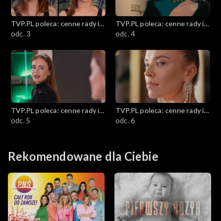
Jarmarki świąteczne
TVP.PL poleca: cenne rady i
TVP.PL poleca: cenne rady i
ciekawostki
odc. 3
ciekawostki
odc. 4
Metamorfoza mieszkania bez remontu
Zrób to sam
Zimnolubni – Zima w mieście z dziećmi
TVP.PL poleca: cenne rady i
TVP.PL poleca: cenne rady i
Morsowanie
ciekawostki
odc. 5
ciekawostki
odc. 6
Moda na zimę
Rekomendowane dla Ciebie
Edukacja finansowa
Edukacja medialna
5 minut zdrowia