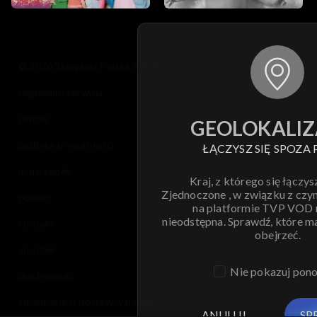
Budowanie świadomości konsumenckiej
Kuchnia Dantego
© 2026 Telewizja Polska S.A. w likwidacji
regulamin serwisu
Sylwestrowe kreacje
cennik
GEOLOKALIZ
Zapytaj prawnika
polityka prywatności
ŁĄCZYSZ SIĘ SPOZA 
Medycyna holistyczna
moje zgody
Kraj, z którego się łączys
Zjednoczone , w związku z czy
pomoc
Wielkanocny czas
na platformie TVP VOD
nieodstępna. Sprawdź, które m
kontakt
obejrzeć.
voucher
Nie pokazuj pon
dostępność
informacje o dostawcy usług
ANULUJ
SP