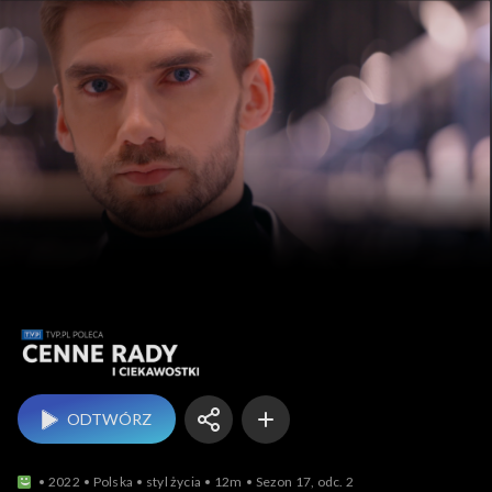
TVP.PL p
ODTWÓRZ
2022
Polska
styl życia
12m
Sezon 17, odc. 2