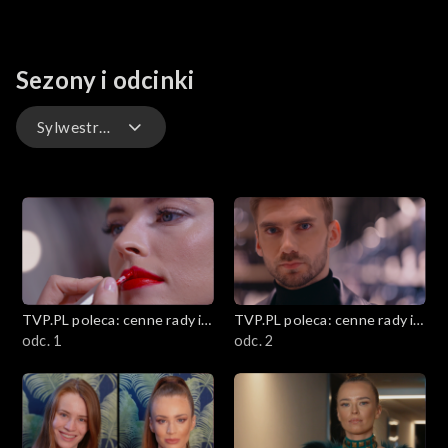
Sezony i odcinki
Sylwestrowe kreacje
Proste i tanie przystawki karnawałowe
Gwiazdy pod lupą
Jak dbać o zdrowie psychiczne
TVP.PL poleca: cenne rady i
TVP.PL poleca: cenne rady i
Porady eksperta
ciekawostki
odc. 1
ciekawostki
odc. 2
Staropolskie zabawy i tradycje
Kobiece sprawy