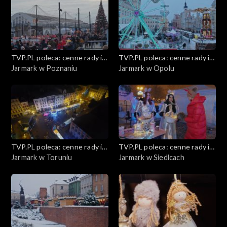
Staropolskie zabawy i tradycje
Kobiece sprawy
Jarmarki świąteczne
TVP.PL poleca: cenne rady i
TVP.PL poleca: cenne rady i
ciekawostki
Jarmark w Poznaniu
ciekawostki
Jarmark w Opolu
Metamorfoza mieszkania bez remontu
Zrób to sam
Zimnolubni – Zima w mieście z dziećmi
TVP.PL poleca: cenne rady i
TVP.PL poleca: cenne rady i
Morsowanie
ciekawostki
Jarmark w Toruniu
ciekawostki
Jarmark w Siedlcach
Moda na zimę
Edukacja finansowa