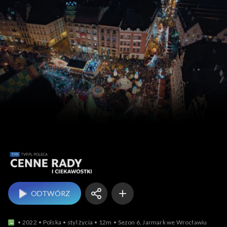
TVP.PL p
ODTWÓRZ
2022
Polska
styl życia
12m
Sezon 6, Jarmark we Wrocławiu