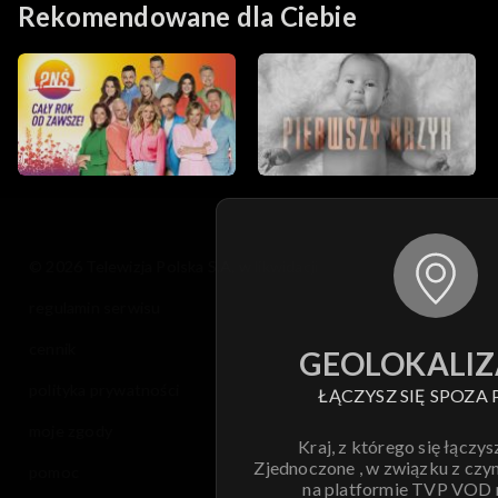
Rekomendowane dla Ciebie
© 2026 Telewizja Polska S.A. w likwidacji
regulamin serwisu
cennik
GEOLOKALIZ
polityka prywatności
ŁĄCZYSZ SIĘ SPOZA 
moje zgody
Kraj, z którego się łączys
Zjednoczone , w związku z czy
pomoc
na platformie TVP VOD