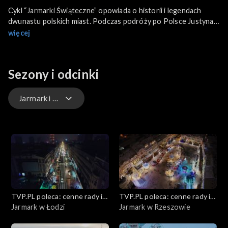
Cykl “Jarmarki Świąteczne” opowiada o historii i legendach
dwunastu polskich miast. Podczas podróży po Polsce Justyna
Sieniawska przeprowadza rozmowy z uczestnikami jarmarków o
więcej
świątecznych tradycjach, daniach i obchodach.
Sezony i odcinki
Jarmarki świąteczne
Proste i tanie przystawki karnawałowe
Gwiazdy pod lupą
Jak dbać o zdrowie psychiczne
TVP.PL poleca: cenne rady i
TVP.PL poleca: cenne rady i
Porady eksperta
ciekawostki
Jarmark w Łodzi
ciekawostki
Jarmark w Rzeszowie