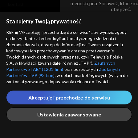
nieodstępna. Sprawdź, które m
kontakt
obejrzeć.
voucher
Szanujemy Twoją prywatność
Nie pokazuj pon
dostępność
Kliknij "Akceptuję i przechodzę do serwisu", aby wyrazić zgody
na korzystanie z technologii automatycznego śledzenia i
informacje o dostawcy usług
ANULUJ
SP
zbierania danych, dostęp do informacji na Twoim urządzeniu
końcowym i ich przechowywanie oraz na przetwarzanie
Twoich danych osobowych przez nas, czyli Telewizję Polską
S.A. w likwidacji (zwaną dalej również „TVP”),
Zaufanych
Partnerów z IAB* (1201 firm)
oraz pozostałych
Zaufanych
Partnerów TVP (93 firm)
, w celach marketingowych (w tym do
zautomatyzowanego dopasowania reklam do Twoich
zainteresowań i mierzenia ich skuteczności) i pozostałych,
które wskazujemy poniżej, a także zgody na udostępnianie
Akceptuję i przechodzę do serwisu
przez nas identyfikatora PPID do Google.
Twoje dane osobowe zbierane podczas odwiedzania przez
Ustawienia zaawansowane
Ciebie naszych
poszczególnych serwisów
zwanych dalej
„Portalem”, w tym informacje zapisywane za pomocą
technologii takich jak: pliki cookie, sygnalizatory WWW lub
innych podobnych technologii umożliwiających świadczenie
Główna
Szukaj
Moja lista
Na żywo
Więcej