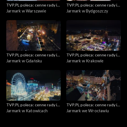
Edukacja medialna
TVP.PL poleca: cenne rady i
TVP.PL poleca: cenne rady i
ciekawostki
Jarmark w Warszawie
ciekawostki
Jarmark w Bydgoszczy
5 minut zdrowia
Budowanie świadomości konsumenckiej
Kuchnia Dantego
TVP.PL poleca: cenne rady i
TVP.PL poleca: cenne rady i
Sylwestrowe kreacje
ciekawostki
Jarmark w Gdańsku
ciekawostki
Jarmark w Krakowie
Zapytaj prawnika
Medycyna holistyczna
Wielkanocny czas
TVP.PL poleca: cenne rady i
TVP.PL poleca: cenne rady i
ciekawostki
Jarmark w Katowicach
ciekawostki
Jarmark we Wrocławiu