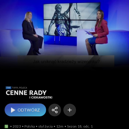
TVP.PL p
ODTWÓRZ
2023
Polska
styl życia
12m
Sezon 18, odc. 1