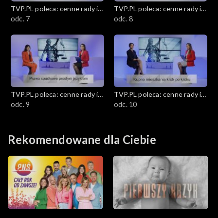
Edukacja medialna
TVP.PL poleca: cenne rady i
TVP.PL poleca: cenne rady i
ciekawostki
odc. 7
ciekawostki
odc. 8
5 minut zdrowia
Budowanie świadomości konsumenckiej
Kuchnia Dantego
TVP.PL poleca: cenne rady i
TVP.PL poleca: cenne rady i
Sylwestrowe kreacje
ciekawostki
odc. 9
ciekawostki
odc. 10
Zapytaj prawnika
Rekomendowane dla Ciebie
Medycyna holistyczna
Wielkanocny czas