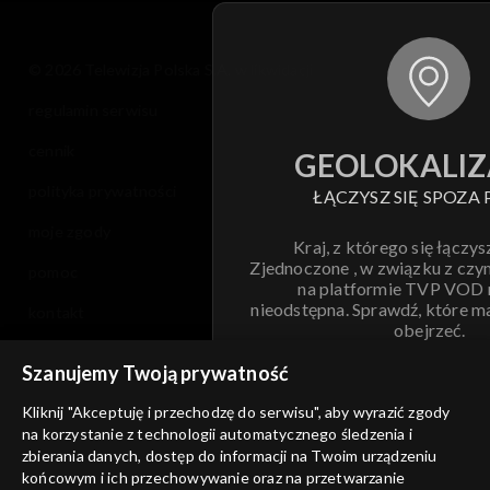
© 2026 Telewizja Polska S.A. w likwidacji
regulamin serwisu
cennik
GEOLOKALIZ
polityka prywatności
ŁĄCZYSZ SIĘ SPOZA 
moje zgody
Kraj, z którego się łączys
Zjednoczone , w związku z czy
pomoc
na platformie TVP VOD
nieodstępna. Sprawdź, które m
kontakt
obejrzeć.
voucher
Szanujemy Twoją prywatność
Nie pokazuj pon
dostępność
Kliknij "Akceptuję i przechodzę do serwisu", aby wyrazić zgody
na korzystanie z technologii automatycznego śledzenia i
informacje o dostawcy usług
ANULUJ
SP
zbierania danych, dostęp do informacji na Twoim urządzeniu
końcowym i ich przechowywanie oraz na przetwarzanie