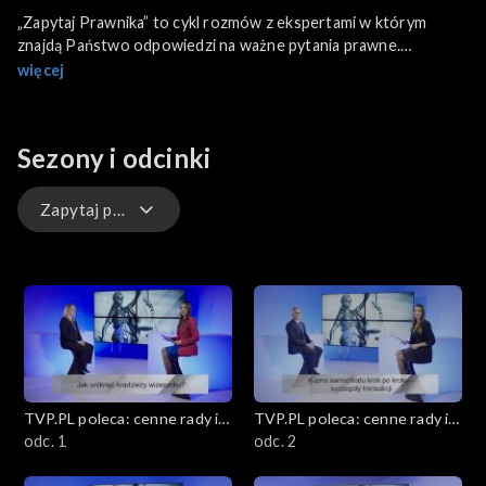
„Zapytaj Prawnika” to cykl rozmów z ekspertami w którym
znajdą Państwo odpowiedzi na ważne pytania prawne.
Komu należą się alimenty? O czym pamiętać podczas kupna
więcej
mieszkania? Czym jest kradzież wizerunku i jak jej uniknąć?
Nasi eksperci krok po kroku wyjaśniają prawne zagadnienia.
Sezony i odcinki
Zapytaj prawnika
Proste i tanie przystawki karnawałowe
Gwiazdy pod lupą
Jak dbać o zdrowie psychiczne
TVP.PL poleca: cenne rady i
TVP.PL poleca: cenne rady i
Porady eksperta
ciekawostki
odc. 1
ciekawostki
odc. 2