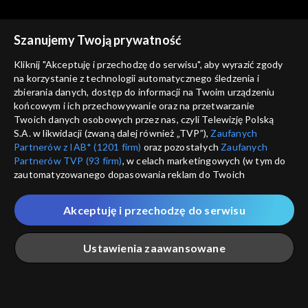
Szanujemy Twoją prywatność
Kliknij "Akceptuję i przechodzę do serwisu", aby wyrazić zgody
na korzystanie z technologii automatycznego śledzenia i
zbierania danych, dostęp do informacji na Twoim urządzeniu
Trzeci punkt widzenia
Trzeci punkt widzenia
końcowym i ich przechowywanie oraz na przetwarzanie
31.01.2021
24.01.2021
Twoich danych osobowych przez nas, czyli Telewizję Polską
S.A. w likwidacji (zwaną dalej również „TVP”),
Zaufanych
Partnerów z IAB* (1201 firm)
oraz pozostałych
Zaufanych
Partnerów TVP (93 firm)
, w celach marketingowych (w tym do
zautomatyzowanego dopasowania reklam do Twoich
zainteresowań i mierzenia ich skuteczności) i pozostałych,
które wskazujemy poniżej, a także zgody na udostępnianie
Akceptuję i przechodzę do serwisu
przez nas identyfikatora PPID do Google.
Trzeci punkt widzenia
Trzeci punkt widzenia
17.01.2021
10.01.2021
Twoje dane osobowe zbierane podczas odwiedzania przez
Ustawienia zaawansowane
Ciebie naszych
poszczególnych serwisów
zwanych dalej
„Portalem”, w tym informacje zapisywane za pomocą
technologii takich jak: pliki cookie, sygnalizatory WWW lub
innych podobnych technologii umożliwiających świadczenie
Główna
Szukaj
Moja lista
Na żywo
Więcej
dopasowanych i bezpiecznych usług, personalizację treści