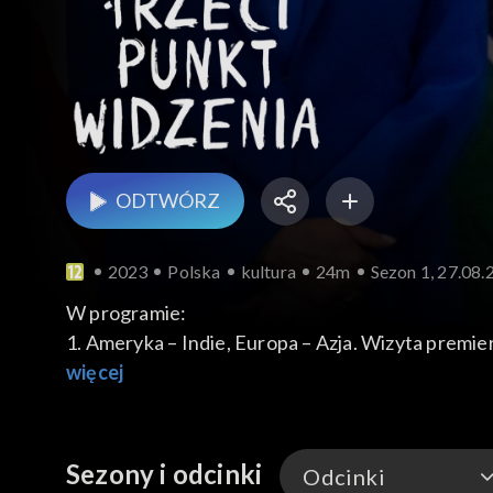
ODTWÓRZ
2023
Polska
kultura
24m
Sezon 1, 27.08.
W programie:
1. Ameryka – Indie, Europa – Azja. Wizyta premi
towarzyszyła mu cała armia indyjskich biznesmenó
więcej
mocarstwach Ameryce i Indiach, które budują wiel
porządku. Indie to ogromny potencjał gospodarc
przypuszczać, że już za kilka dekad Indie staną s
Sezony i odcinki
Odcinki
2. Ostatni pustelnik. Po dwudziestu trzech latac