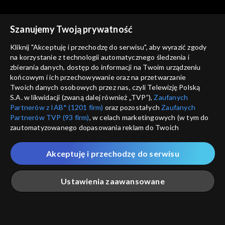
Szanujemy Twoją prywatność
Kliknij "Akceptuję i przechodzę do serwisu", aby wyrazić zgody
na korzystanie z technologii automatycznego śledzenia i
zbierania danych, dostęp do informacji na Twoim urządzeniu
Trzeci punkt widzenia
Trzeci punkt widzenia
końcowym i ich przechowywanie oraz na przetwarzanie
31.01.2021
24.01.2021
Twoich danych osobowych przez nas, czyli Telewizję Polską
S.A. w likwidacji (zwaną dalej również „TVP”),
Zaufanych
Partnerów z IAB* (1201 firm)
oraz pozostałych
Zaufanych
Partnerów TVP (93 firm)
, w celach marketingowych (w tym do
zautomatyzowanego dopasowania reklam do Twoich
zainteresowań i mierzenia ich skuteczności) i pozostałych,
które wskazujemy poniżej, a także zgody na udostępnianie
Akceptuję i przechodzę do serwisu
przez nas identyfikatora PPID do Google.
Trzeci punkt widzenia
Trzeci punkt widzenia
17.01.2021
10.01.2021
Twoje dane osobowe zbierane podczas odwiedzania przez
Ustawienia zaawansowane
Ciebie naszych
poszczególnych serwisów
zwanych dalej
„Portalem”, w tym informacje zapisywane za pomocą
technologii takich jak: pliki cookie, sygnalizatory WWW lub
innych podobnych technologii umożliwiających świadczenie
Główna
Szukaj
Moja lista
Na żywo
Więcej
dopasowanych i bezpiecznych usług, personalizację treści