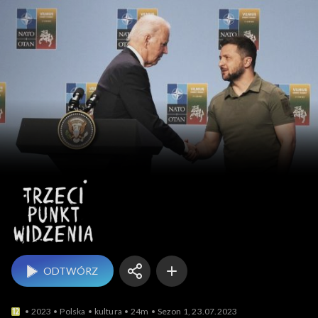
Trzeci punkt widzenia
ODTWÓRZ
2023
Polska
kultura
24m
Sezon 1, 23.07.2023