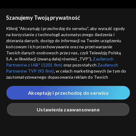
Szanujemy Twoją prywatność
Kliknij "Akceptuję i przechodzę do serwisu", aby wyrazić zgody
na korzystanie z technologii automatycznego śledzenia i
zbierania danych, dostęp do informacji na Twoim urządzeniu
Trzeci punkt widzenia
Trzeci punkt widzenia
końcowym i ich przechowywanie oraz na przetwarzanie
31.01.2021
24.01.2021
Twoich danych osobowych przez nas, czyli Telewizję Polską
S.A. w likwidacji (zwaną dalej również „TVP”),
Zaufanych
Partnerów z IAB* (1201 firm)
oraz pozostałych
Zaufanych
Partnerów TVP (93 firm)
, w celach marketingowych (w tym do
zautomatyzowanego dopasowania reklam do Twoich
zainteresowań i mierzenia ich skuteczności) i pozostałych,
które wskazujemy poniżej, a także zgody na udostępnianie
Akceptuję i przechodzę do serwisu
przez nas identyfikatora PPID do Google.
Trzeci punkt widzenia
Trzeci punkt widzenia
17.01.2021
10.01.2021
Twoje dane osobowe zbierane podczas odwiedzania przez
Ustawienia zaawansowane
Ciebie naszych
poszczególnych serwisów
zwanych dalej
„Portalem”, w tym informacje zapisywane za pomocą
technologii takich jak: pliki cookie, sygnalizatory WWW lub
innych podobnych technologii umożliwiających świadczenie
Główna
Szukaj
Moja lista
Na żywo
Więcej
dopasowanych i bezpiecznych usług, personalizację treści