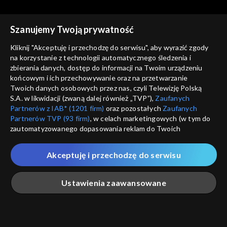
Szanujemy Twoją prywatność
Kliknij "Akceptuję i przechodzę do serwisu", aby wyrazić zgody
na korzystanie z technologii automatycznego śledzenia i
zbierania danych, dostęp do informacji na Twoim urządzeniu
Trzeci punkt widzenia
Trzeci punkt widzenia
końcowym i ich przechowywanie oraz na przetwarzanie
31.01.2021
24.01.2021
Twoich danych osobowych przez nas, czyli Telewizję Polską
S.A. w likwidacji (zwaną dalej również „TVP”),
Zaufanych
Partnerów z IAB* (1201 firm)
oraz pozostałych
Zaufanych
Partnerów TVP (93 firm)
, w celach marketingowych (w tym do
zautomatyzowanego dopasowania reklam do Twoich
zainteresowań i mierzenia ich skuteczności) i pozostałych,
które wskazujemy poniżej, a także zgody na udostępnianie
Akceptuję i przechodzę do serwisu
przez nas identyfikatora PPID do Google.
Trzeci punkt widzenia
Trzeci punkt widzenia
17.01.2021
10.01.2021
Twoje dane osobowe zbierane podczas odwiedzania przez
Ustawienia zaawansowane
Ciebie naszych
poszczególnych serwisów
zwanych dalej
„Portalem”, w tym informacje zapisywane za pomocą
technologii takich jak: pliki cookie, sygnalizatory WWW lub
innych podobnych technologii umożliwiających świadczenie
Główna
Szukaj
Moja lista
Na żywo
Więcej
dopasowanych i bezpiecznych usług, personalizację treści