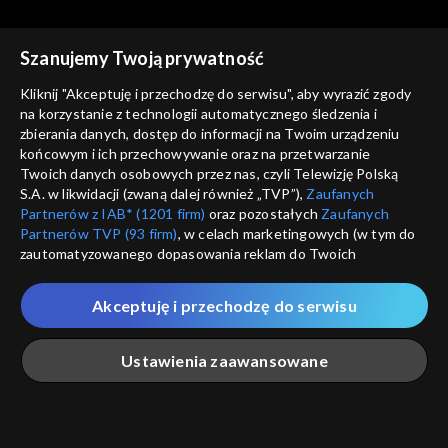
Szanujemy Twoją prywatność
Kliknij "Akceptuję i przechodzę do serwisu", aby wyrazić zgody
na korzystanie z technologii automatycznego śledzenia i
zbierania danych, dostęp do informacji na Twoim urządzeniu
Trzeci punkt widzenia
Trzeci punkt widzenia
końcowym i ich przechowywanie oraz na przetwarzanie
31.01.2021
24.01.2021
Twoich danych osobowych przez nas, czyli Telewizję Polską
S.A. w likwidacji (zwaną dalej również „TVP”),
Zaufanych
Partnerów z IAB* (1201 firm)
oraz pozostałych
Zaufanych
Partnerów TVP (93 firm)
, w celach marketingowych (w tym do
zautomatyzowanego dopasowania reklam do Twoich
zainteresowań i mierzenia ich skuteczności) i pozostałych,
które wskazujemy poniżej, a także zgody na udostępnianie
Akceptuję i przechodzę do serwisu
przez nas identyfikatora PPID do Google.
Trzeci punkt widzenia
Trzeci punkt widzenia
17.01.2021
10.01.2021
Twoje dane osobowe zbierane podczas odwiedzania przez
Ustawienia zaawansowane
Ciebie naszych
poszczególnych serwisów
zwanych dalej
„Portalem”, w tym informacje zapisywane za pomocą
technologii takich jak: pliki cookie, sygnalizatory WWW lub
innych podobnych technologii umożliwiających świadczenie
Główna
Szukaj
Moja lista
Na żywo
Więcej
dopasowanych i bezpiecznych usług, personalizację treści