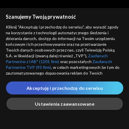
Szanujemy Twoją prywatność
Kliknij "Akceptuję i przechodzę do serwisu", aby wyrazić zgody
na korzystanie z technologii automatycznego śledzenia i
zbierania danych, dostęp do informacji na Twoim urządzeniu
Trzeci punkt widzenia
Trzeci punkt widzenia
końcowym i ich przechowywanie oraz na przetwarzanie
31.01.2021
24.01.2021
Twoich danych osobowych przez nas, czyli Telewizję Polską
S.A. w likwidacji (zwaną dalej również „TVP”),
Zaufanych
Partnerów z IAB* (1201 firm)
oraz pozostałych
Zaufanych
Partnerów TVP (93 firm)
, w celach marketingowych (w tym do
zautomatyzowanego dopasowania reklam do Twoich
zainteresowań i mierzenia ich skuteczności) i pozostałych,
które wskazujemy poniżej, a także zgody na udostępnianie
Akceptuję i przechodzę do serwisu
przez nas identyfikatora PPID do Google.
Trzeci punkt widzenia
Trzeci punkt widzenia
17.01.2021
10.01.2021
Twoje dane osobowe zbierane podczas odwiedzania przez
Ustawienia zaawansowane
Ciebie naszych
poszczególnych serwisów
zwanych dalej
„Portalem”, w tym informacje zapisywane za pomocą
technologii takich jak: pliki cookie, sygnalizatory WWW lub
innych podobnych technologii umożliwiających świadczenie
Główna
Szukaj
Moja lista
Na żywo
Więcej
dopasowanych i bezpiecznych usług, personalizację treści