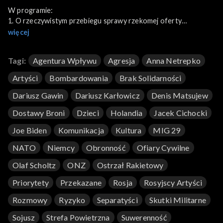
W programie:
1. O rzeczywistym przebiegu sprawy rzekomej oferty
przekazania polskich samolotów Ukrainie. Dlaczego
więcej
Amerykanom nie spodobała się propozycja przekazania Migów
do bazy w Rammstein, choć entuzjastycznie przyjęto pomysł
Tagi:
Agentura Wpływu
Agresja
Anna Netrepko
uzbrojenia Ukrainy bezpośrednio z Polski?
2. O dylematach, jakie obecna sytuacja polityczna może
Artyści
Bombardowania
Brak Solidarności
wywołać w obszarach najszerzej rozumianej kultury duchowej.
Oraz o wojnie hybrydowej, której kultura ta może służyć, a
Dariusz Gawin
Dariusz Karłowicz
Denis Matsujew
także stanowić jej ekspozyturę i zasłonę.
Dostawy Broni
Dzieci
Holandia
Jacek Cichocki
3. Rozmowa poświęcona politycznym i intelektualnym skutkom
reakcji na putinowską infiltrację Europy. Czy słusznie jej objawy
Joe Biden
Komunikacja
Kultura
MIG 29
kojarzymy tylko z prawicowym populizmem? Postaci także
związanych z Rosją kluczowych przedstawicieli europejskiego
NATO
Niemcy
Obronność
Ofiary Cywilne
estabilishmentu liberalnego wydają się świadczyć o
Olaf Scholtz
ONZ
Ostrzał Rakietowy
konieczności radykalnej deputinizacji wszystkich sił
politycznych Europy.
Priorytety
Przekazane
Rosja
Rosyjscy Artyści
Rozmowy
Ryzyko
Separatyści
Skutki Militarne
Sojusz
Strefa Powietrzna
Suwerenność