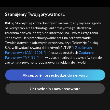
Szanujemy Twoją prywatność
Kliknij "Akceptuję i przechodzę do serwisu", aby wyrazić zgody
Trzeci punkt widzenia
Trzeci punkt widzenia
na korzystanie z technologii automatycznego śledzenia i
14.03.2021
07.03.2021
zbierania danych, dostęp do informacji na Twoim urządzeniu
końcowym i ich przechowywanie oraz na przetwarzanie
Twoich danych osobowych przez nas, czyli Telewizję Polską
S.A. w likwidacji (zwaną dalej również „TVP”),
Zaufanych
Partnerów z IAB* (1201 firm)
oraz pozostałych
Zaufanych
Partnerów TVP (93 firm)
, w celach marketingowych (w tym do
zautomatyzowanego dopasowania reklam do Twoich
zainteresowań i mierzenia ich skuteczności) i pozostałych,
Trzeci punkt widzenia
Trzeci punkt widzenia
które wskazujemy poniżej, a także zgody na udostępnianie
28.02.2021
21.02.2021
Akceptuję i przechodzę do serwisu
przez nas identyfikatora PPID do Google.
Twoje dane osobowe zbierane podczas odwiedzania przez
Ustawienia zaawansowane
Ciebie naszych
poszczególnych serwisów
zwanych dalej
„Portalem”, w tym informacje zapisywane za pomocą
technologii takich jak: pliki cookie, sygnalizatory WWW lub
innych podobnych technologii umożliwiających świadczenie
Główna
Szukaj
Moja lista
Na żywo
Więcej
dopasowanych i bezpiecznych usług, personalizację treści